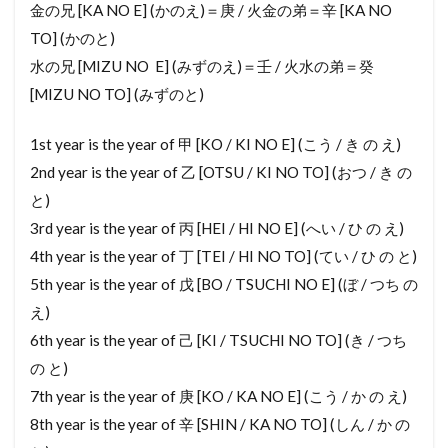
金の兄 [KA NO E] (かのえ)＝庚 / 火金の弟＝辛 [KA NO
ちゅうしゃじょう
ちゅうこまんしょん
TO] (かのと)
ちゅうこ
ちゅうかんけんさ
ちゅうかんきん
水の兄 [MIZU NO E] (みずのえ)＝壬 / 火水の弟＝癸
ちゅうかいほうしゅう
ちゅうかいてすうりょう
[MIZU NO TO] (みずのと)
ちゅうかい
ちゃしつ
ちゃう
ちばん
1st year is the year of 甲 [KO / KI NO E] (こう / き の え)
だいきぼしゅうぜん
ちだい
ちせき
2nd year is the year of 乙 [OTSU / KI NO TO] (おつ / き の
ちじょうは
ちけんしゃ
ちくねんすう
と)
ちかこうじ
ちえきけん
だんねつざい
3rd year is the year of 丙 [HEI / HI NO E] (へい / ひ の え)
だうんらいと
だいひょうしゃいん
われき
4th year is the year of 丁 [TEI / HI NO TO] (てい / ひ の と)
アンテナ
こうどう
構造用合板
水回り
5th year is the year of 戊 [BO / TSUCHI NO E] (ぼ / つち の
え)
民泊
民家
毀損
欠陥住宅
欄間
6th year is the year of 己 [KI / TSUCHI NO TO] (き / つち
権利証
権利済証
構造計算
業務スーパー
の と)
洗濯パン
検査済証
棟木
棟上げ
梁
7th year is the year of 庚 [KO / KA NO E] (こう / か の え)
框
格安スマホ
根切り
杭基礎
8th year is the year of 辛 [SHIN / KA NO TO] (しん / か の
木造軸組工法
月極駐車場
法面