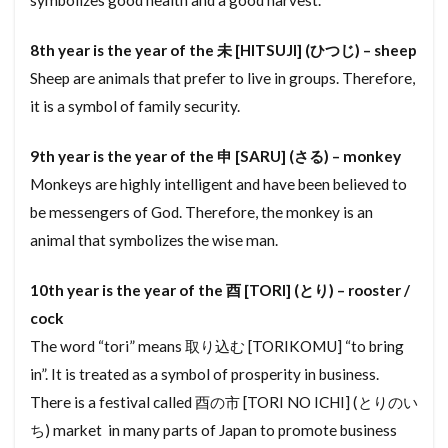
こうりょりょうぞく
こうばい
しが
8th year is the year of the 未 [HITSUJI] (ひつじ) – sheep
しがいかちょうせいくいき
しょうじ
Sheep are animals that prefer to live in groups. Therefore,
しゃこしょうめい
しょうぎょうちいき
it is a symbol of family security.
しゅくぼう
しゅうのう
しゅうとめ
しゅうぜんつみたて
しゅうえきぶっけん
9th year is the year of the 申 [SARU] (さる) – monkey
Monkeys are highly intelligent and have been believed to
しゃっかんほう
しゃっかほう
しゃっか
be messengers of God. Therefore, the monkey is an
しゃくちけん
しききん
しゃくち
animal that symbolizes the wise man.
しゃいん
しむふりー
しまつする
しほうしょし
しはらいきんがく
しどう
10th year is the year of the 酉 [TORI] (とり) – rooster /
しっくい
しせき
しきびき
そこち
cock
The word “tori” means 取り込む [TORIKOMU] “to bring
そこなし
とくしゅけんちくぶつ
つりとだな
in”. It is treated as a symbol of prosperity in business.
てつけ
てっきんこんくりーと ぞう
There is a festival called 酉の市 [TORI NO ICHI] (とりのい
ていとうけん
ていたく
ていしゃく
ち) market in many parts of Japan to promote business
ていきたてものちんたいしゃく