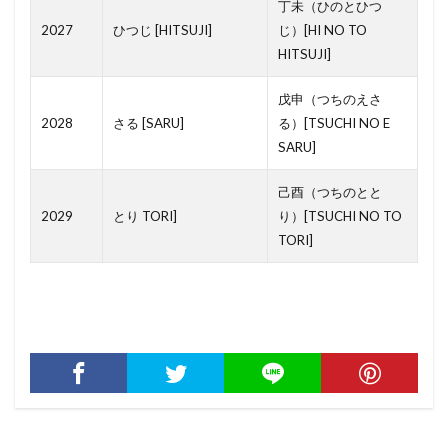
丁未（ひのとひつ
位置指定道路
仲介手数料
上棟
仲介報酬
2027
ひつじ [HITSUJI]
じ）[HI NO TO
HITSUJI]
仲介
代表者印
京都
二重サッシ
二世帯住宅
事故物件
中間金
戊申（つちのえさ
不動産開発業社
上棟式
ペンダントライト
2028
さる [SARU]
る）[TSUCHI NO E
SARU]
プロパンガス
元金均等返済
サムターン
シーリングファン
シーリング
己酉（つちのとと
2029
とり TORI]
り）[TSUCHI NO TO
シックハウス症候群
シックハウス対策
TORI]
シェード
サービルアパートメント
サービスルーム
サービスヤード
サンルーム
サイディング
スケルトン
サイクルポート
ケーブルテレビ
グループホーム
クーリングオフ
クロス
クレセント
オール電化
オーニング
エコキュート
ウォシュレット
シーリングライト