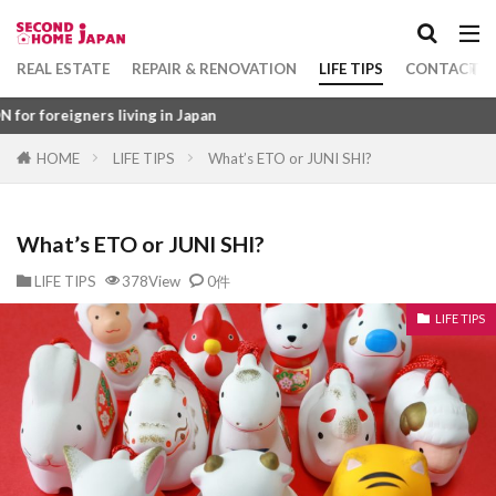
Apartment
坪
1DK
terrace house
toukisumishou
toushi bukken
tenshutsu todoke
unit bath
washi datami
Category
REAL ESTATE
REPAIR & RENOVATION
LIFE TIPS
CONTACT U
washi
wareki
wakayama
village
iving in Japan
uttoko
uritate jyutaku
uritate
urinushi
HOME
LIFE TIPS
What’s ETO or JUNI SHI?
Tag
uchinori
toushibashira
uchikin
uchi
1DK
びじねすほてる
ふつうちんたい
tsuritodana
tsumitate
tsukigime
What’s ETO or JUNI SHI?
ふすま
ふくろじ
ふきぬけ
ふうじょしつ
tsuboniwa
tsubo
townhouse
town
ふぁーにっしゅどあぱーとめんと
touya
tentaishaku
tennou
sokonashi
LIFE TIPS
378View
0件
ふぁーにっしゅど
ぴーたいる
びーえす
sunroom
taishinkijun
taishaku
LIFE TIPS
ひょうご
ふようこうじょ
ひとつぼ
tailecarpet
taikakouzou
taikakenchikubutu
ひきわたし
ひきど
ひかりふぁいばー
syuzen
syurou
syueki
super tamade
ひかりてれび
ひあたりりょうこう
ぱーごら
sumishou
taishou
sumaho
sukiyazukuri
ぱーきんぐ
ばるこにー
ばするーむ
sujikai
suisen
stainedglass
ふどうさんぎょうしゃ
ふらっと
sotodannetsu
songaihoshou
sonekikeisansho