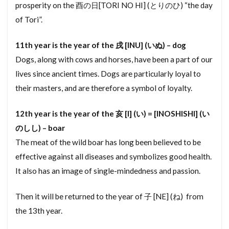
prosperity on the 酉の日[TORI NO HI] (とりのひ) “the day
ていきしゃっかけいやく
ていきしゃっか
of Tori”.
ていかん
つぼにわ
てらすはうす
つぼ
11th year is the year of the 戌 [INU] (いぬ) – dog
つきぎめ
ちんたいまんしょん
Dogs, along with cows and horses, have been a part of our
ちんたいぶっけん
ちんたいちゅうかい
lives since ancient times. Dogs are particularly loyal to
ちんたいあぱーと
ちんたい
their masters, and are therefore a symbol of loyalty.
ちょうぼうりょうこう
ちょうこうき
ちょうきしゅうぜんけいかく
てなんと
てれび
12th year is the year of the 亥 [I] (い) = [INOSHISHI] (い
のしし) – boar
ちゅうもんじゅうたく
でんししょめい
The meat of the wild boar has long been believed to be
とおしばしら
とうろくめんきょぜい
とうや
effective against all diseases and symbolizes good health.
とうしぶっけん
とうきりょう
とうきぼ
It also has an image of single-mindedness and passion.
とうきすみしょう
とうきじこうしょうめいしょ
でんとうこうほう
でんきこうじし
Then it will be returned to the year of 子 [NE] (ね) from
てんしゅつとどけ
でんきおんすいき
でまど
the 13th year.
でべろっぱー
でざいなーずじゅうたく