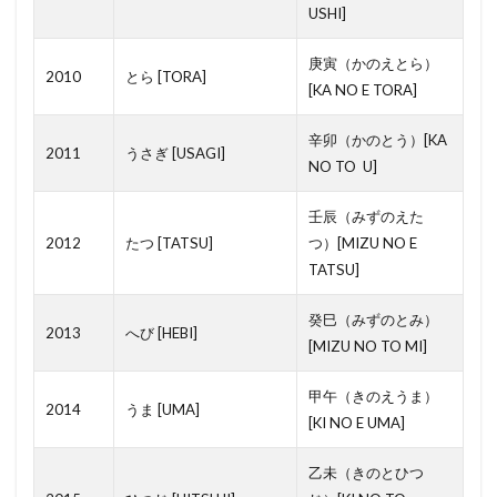
USHI]
旧法上の借地権
既存不適格建築物
旗竿地
庚寅（かのえとら）
施工会社
断熱材
敷金
敷引
2010
とら [TORA]
[KA NO E TORA]
数寄屋造り
改築
手付
擁壁
損益計算書
損害賠償
掃き出し窓
辛卯（かのとう）[KA
2011
うさぎ [USAGI]
NO TO U]
指定避難場所
担保責任
押入れ
抵当権
投資物件
手数料
生前贈与
町家
壬辰（みずのえた
布基礎
違反建築物
長屋
銀行印
2012
たつ [TATSU]
つ）[MIZU NO E
TATSU]
鉄筋コンクリート造
金銭消費貸借契約
重要事項説明書
配偶者控除
都市ガス
癸巳（みずのとみ）
2013
へび [HEBI]
[MIZU NO TO MI]
邸宅
違約金
違い
長期修繕計画
道路位置指定
連帯保証人
造作
通し柱
甲午（きのえうま）
2014
うま [UMA]
追い焚き
近隣商業地域
農地
輸入住宅
[KI NO E UMA]
軽量鉄骨
転貸借
長押
間取り
乙未（きのとひつ
路線価
雨樋
鳶
高度地区
風除室