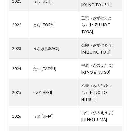
2021
うし [USHI]
[KA NO TO USHI]
耐火建築物
襖
袋地
行動
蛍光灯
茶室
茅葺屋根
茅葺き屋根
耐震基準
壬寅（みずのえと
2022
とら [TORA]
ら）[MIZU NO E
耐用年数
耐火構造
幅木
市街化調整区域
TORA]
ウィークリーマンション
ルーバー
ワンルーム
ローン特約
ロールブランド
癸卯（みずのとう）
ロールカーテン
2023
うさぎ [USAGI]
[MIZU NO TO U]
ロフト
ロックウール
レントロール
レインズ
ルーフバルコニー
リート
一筆
甲辰（きのえたつ）
2024
たつ [TATSU]
[KI NO E TATSU]
リフォームローン
ラーメン構造
ユニットバス
モデルルーム
モデルハウス
メーターボックス
乙未（きのとひつ
メンテナンス
マンスリーマンション
2025
へび [HEBI]
じ）[KI NO TO
HITSUJI]
マンション
マスターリース
一戸建て
一級建築士
ペアガラス
伝統工法
元付け
丙午（ひのえうま）
2026
うま [UMA]
[HI NO E UMA]
側溝
借家
借地権
修繕積立金
保養所
保証金
住宅性能表示制度