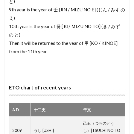
と)
浴室乾燥機
景観法
特約
瑕疵物件
9th year is the year of 壬 [JIN / MIZU NO E] (じん / みず の
瑕疵担保責任
琉球畳
理事会
理事
え)
10th year is the year of 癸 [ KI/ ＭIZU NO TO] (き / みず
現状有姿
現況有姿
珪藻土
犬走り
の と)
特殊建築物
混合水栓
特優賃
物置
Then it will be returned to the year of 甲 [KO / KINOE]
片流れ屋根
災害危険区域
火災保険
from the 11th year.
濡れ縁
漆喰
測量士
温水洗浄便座
減価償却
更地
普通賃貸
用途地域
建ぺい率
建築面積
建築確認
建築条件付き土地
建築基準法
建築不可
ETO chart of recent years
建売住宅
建売
建坪
建具
延床面積
引渡し
延べ面積
延べ床
底地
A.D.
十二支
干支
底付き
底なし
床面積
床暖房
床下収納
床の間
年末調整
引き戸
己丑（つちのとう
2009
うし [USHI]
し）[TSUCHI NO TO
御影石
時効
政令指定都市
旧耐震基準