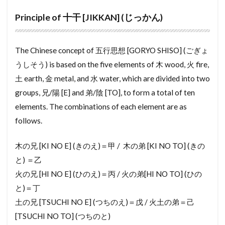
でぃんぐるきー
でぃすくしりんだー
Principle of 十干 [JIKKAN] (じっかん)
でぃすかうんと
てんぶくろ
てんのう
てんたいしゃく
ちょう
ちゅうもん
The Chinese concept of 五行思想 [GORYO SHISO] (ごぎょ
そだいごみ
たいしんきじゅん
たちのきりょう
うしそう) is based on the five elements of 木 wood, 火 fire,
たたみ
たくちたてものとりひきし
土 earth, 金 metal, and 水 water, which are divided into two
groups, 兄/陽 [E] and 弟/陰 [TO], to form a total of ten
たくちたてものとりひきぎょう
たくちぞうせい
elements. The combinations of each element are as
たく
たうんはうす
たいようねんすう
follows.
たいようこうはつでん
たいしょう
たてうりじゅうたく
たいしゃくたいしょうひょう
木の兄 [KI NO E] (きのえ)＝甲 / 木の弟 [KI NO TO] (きの
たいかこうぞう
たいかけんちくぶつ
ぞうよ
と) ＝乙
火の兄 [HI NO E] (ひのえ)＝丙 / 火の弟[HI NO TO] (ひの
ぞうさく
そんがいほしょう
と)＝丁
そんえきけいさんしょ
そふとばんく
土の兄 [TSUCHI NO E] (つちのえ)＝戊 / 火土の弟＝己
そとだんねつ
そっこう
たてうり
たてぐ
[TSUCHI NO TO] (つちのと)
ちゅうにかい
ちほうじちたい