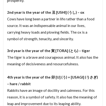
prosperity.
めんごうし
めっちゃ
めぞねっと
むら
2nd year is the year of the 丑 [USHI] (うし) – ox
むねあげ
むなぎ
みんぱく
みんしゅく
Cows have long been a partner in life rather than a food
とくやく
とくていもくてき
わんるーむ
source. It was an indispensable animal in our lives,
じゅうきょちいき
すけるとん
すきやずくり
carrying heavy loads and plowing fields. The ox is a
すかぱー
じょうとうしき
じょうとう
symbol of strength, tenacity, and sincerity.
じょう
じゅうようじこう
じゅうたく
3rd year is the year of the 寅 [TORA] (とら) – tiger
じゅうせつ
じもく
すてんどぐらす
The tiger is a brave and courageous animal. It also has the
じついん
じこぶっけん
じこう
じあげ
meaning of decisiveness and resourcefulness.
しーりんぐふぁん
しーりんぐ
しんちくまんしょん
しんちく
しんきくさい
4th year is the year of the 卯 [U] (う) = [USAGI] (うさぎ)
しょとくこうじょ
すじかい
すまほ
– hare / rabbit
しょうわ
せんたくぱん
そくりょうし
Rabbits have an image of docility and calmness. For this
reason, it is a symbol of safety. It also has the meaning of
ぜんぶじこう
ぜんかんちゅういぎむ
ぜいりし
leap and improvement due to its leaping ability.
ぜいむしょ
せんゆうぶぶん
せんめんじょ