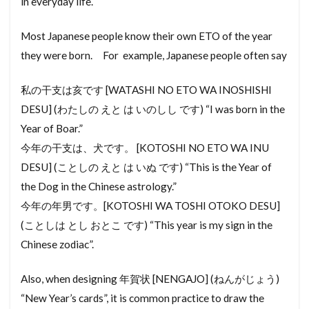
in everyday life.
らぶほてる
らくてんもばいる
らいんもばいる
Most Japanese people know their own ETO of the year
よめ
りょかん
よし
よくしつかんそうき
they were born. For example, Japanese people often say
よくしつ
ようへき
ようとちいき
ようちほしょう
ようせきりつ
ようしつ
私の干支は亥です [WATASHI NO ETO WA INOSHISHI
ようさん
ようけ
りゅうきゅうたたみ
DESU] (わたしの えと は いのしし です) “I was born in the
Year of Boar.”
りーと
ゆにっとばす
ろふと
わしつ
今年の干支は、犬です。 [KOTOSHI NO ETO WA INU
わしだたみ
わしたたみ
わし
わかやま
DESU] (ことしの えと は いぬ です) “This is the Year of
ろーんとくやく
ろーるぶらいんど
the Dog in the Chinese astrology.”
ろーるすくりーん
ろーるかーてん
今年の年男です。[KOTOSHI WA TOSHI OTOKO DESU]
ろっくうーる
るーばー
ろせんか
(ことしは とし おとこ です) “This year is my sign in the
れんとろーる
れんたいほしょうにん
Chinese zodiac”.
れんじふーど
れいんず
れいわ
Also, when designing 年賀状 [NENGAJO] (ねんがじょう)
れいぞうこ
れいきん
れいあうと
“New Year’s cards”, it is common practice to draw the
るーふばるこにー
ゆにゅうじゅうたく