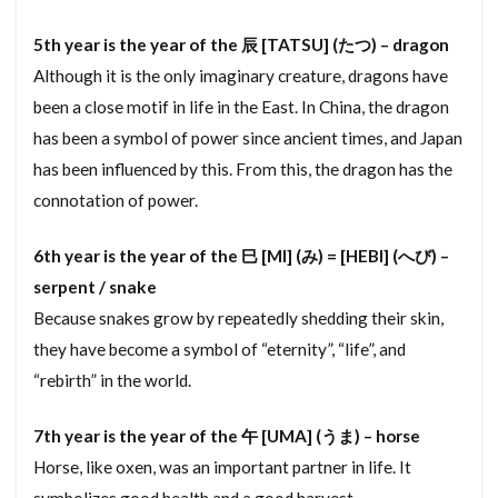
せんめん
せんにんばいかい
せんたくき
5th year is the year of the 辰 [TATSU] (たつ) – dragon
すれーとぶき
せんぞくせんにん
せつめいしょ
Although it is the only imaginary creature, dragons have
せっとばっく
せっこうぼーど
せこうがいしゃ
been a close motif in life in the East. In China, the dragon
せきめん
せいれいしていとし
せいぜんぞうよ
has been a symbol of power since ancient times, and Japan
has been influenced by this. From this, the dragon has the
せいしんこうぞう
すーぱーたまで
しょざいち
connotation of power.
しょうめいしょ
そこつき
さかい
し
ざいらいこうほう
さーびするーむ
6th year is the year of the 巳 [MI] (み) = [HEBI] (へび) –
さーびすあぱーとめんと
さんるーむ
さん
serpent / snake
さらち
さむたーん
さかいに
Because snakes grow by repeatedly shedding their skin,
they have become a symbol of “eternity”, “life”, and
さいでぃんぐ
しがいかくいき
“rebirth” in the world.
さいけんちくふか
ごみやしき
こんごうすいせん
こようほけんりょう
7th year is the year of the 午 [UMA] (うま) – horse
こていでんわ
こていしさんぜい
Horse, like oxen, was an important partner in life. It
こだてちんたい
こくぞうようごうはん
symbolizes good health and a good harvest.