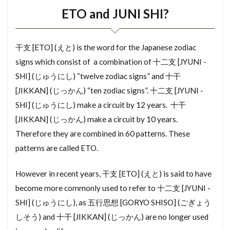
ETO and JUNI SHI?
とどうふけん
としがす
とこのま
にじゅうさっし
にせたいじゅうたく
はんげん
はうすくりーにんぐ
はる
はり
干支 [ETO] (えと) is the word for the Japanese zodiac
signs which consist of a combination of 十二支 [JYUNI -
はめ殺し窓
はめごろしまど
はばき
SHI] (じゅうにし) “twelve zodiac
signs” and 十干
はたさおち
はざーどまっぷ
はきだしまど
[JIKKAN] (じっかん) “ten zodiac signs”. 十二支 [JYUNI -
はうすめーかー
はいぐうしゃこうじょ
SHI] (じゅうにし) make a circuit by 12 years. 十干
にゅうきょしんさ
のんばんく
のりめん
[JIKKAN] (じっかん) make a circuit by 10 years.
のべゆかめんせき
のべめんせき
のうち
Therefore they are combined in 60 patterns. These
のうぜい しょうめいしょ
ねんまつちょうせい
patterns are called ETO.
ねぎり
ぬれえん
ぬのきそ
However in recent years, 干支 [ETO] (えと) is said to have
ぼうおんさっし
ぼうかへき
become more commonly used to refer to 十二支 [JYUNI -
とくていもくてきかいしゃ
よーさん
SHI] (じゅうにし), as 五行思想 [GORYO SHISO] (ごぎょう
りふぉーむろーん
りじかい
りじ
しそう) and 十干 [JIKKAN] (じっかん) are no longer used
りくやね
らーめんこうぞう
らんま