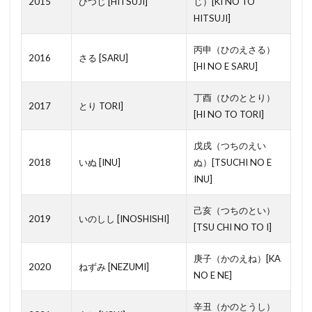
2015
ひつじ [HITSUJI]
じ）[KI NO TO
頭金
面格子
青田売り
HITSUJI]
電気温水器
電気工事士
電子署名
雨戸
間取り図
丙申（ひのえさる）
2016
さる [SARU]
隠れたる瑕疵
障子
陸屋根
防音サッシ
[HI NO E SARU]
防犯カメラ
防火戸
防火壁
防水パン
丁酉（ひのととり）
2017
とり TORI]
関東間
間口
転出届
贈与
[HI NO TO TORI]
登記事項証明書
税務署
納税証明書
納戸
戊戌（つちのえい
粗大ゴミ
築年数
管理組合
競売
2018
いぬ [INU]
ぬ）[TSUCHI NO E
立退料
空き家
税理士
移住
縁側
INU]
私道
社印
礼金
石膏ボード
石綿
己亥（つちのとい）
2019
相続
いのしし [INOSHISHI]
登録免許税
登記簿
登記済証
[TSU CHI NO TO I]
登記料
経年劣化
繰越控除
賃貸仲介業社
庚子（かのえね）[KA
解体
貸借対照表
買取再販
買い替え特約
2020
ねずみ [NEZUMI]
NO E NE]
調光器
課税証明書
課税標準
誘導灯
辛丑（かのとうし）
認印
設計
解約手付
角部屋