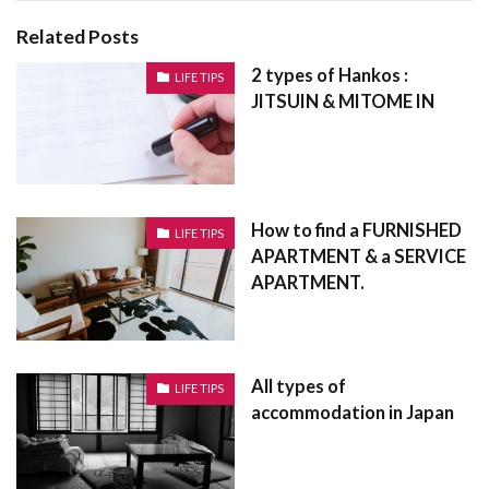
ステンドグラス
プレハブ住宅
ディンプルキー
Related Posts
ブロック塀
フラット35
パーゴラ
2 types of Hankos :
LIFE TIPS
パーキング
ハザードマップ
ハウスメーカー
JITSUIN & MITOME IN
ハウスクリーニング
ノンバンク
ドコモ
デベロッパー
ディベロッパー
スレート葺き
ディスクシリンダー錠
テレビ
テラスハウス
How to find a FURNISHED
LIFE TIPS
テナント
ダウンライト
タウンハウス
APARTMENT & a SERVICE
タイルカーペット
ソフトバンク
セットバック
APARTMENT.
セカンドハウス
元利均等返済
光ファイバー
市街化区域
境界
奈良
天袋
大阪
大規模修繕
外断熱
変動金利型
売建
All types of
LIFE TIPS
accommodation in Japan
壁芯
壁心
塔屋
媒介
基礎
坪庭
坪
地袋
地籍
地目
地番
地権者
地方自治体
地役権
委任状