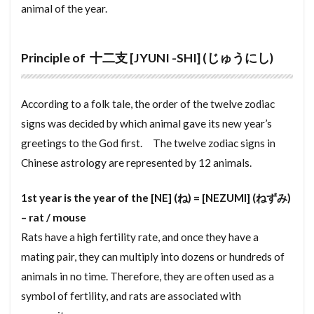
animal of the year.
ゆかめんせき
ぼうすいぱん
まちやいっとう
みずまわり
みかげいし
まんすりーまんしょん
Principle of 十二支 [JYUNI -SHI] (じゅうにし)
まんしょんぎゃらりー
まんしょん
まんがきっさ
まんが
まどりず
まどり
According to a folk tale, the order of the twelve zodiac
まちや
みなしどうろ
まち
signs was decided by which animal gave its new year’s
ますたーりーす
まじで
まぐち
まくど
greetings to the God first. The twelve zodiac signs in
まえやちん
まえばらいやちん
まいど
Chinese astrology are represented by 12 animals.
ぼうはんがらす
ぼうはんかめら
みとめいん
1st year is the year of the [NE] (ね) = [NEZUMI] (ねずみ)
みなし道路
ゆかだんぼう
– rat / mouse
もくぞうじくぐみこうほう
ゆかしたしゅうのう
Rats have a high fertility rate, and once they have a
ゆうどうとう
やふーもばいる
やちんほしょう
mating pair, they can multiply into dozens or hundreds of
もよりえき
ものおき
もとづけ
もとずけ
animals in no time. Therefore, they are often used as a
もでるるーむ
もでるはうす
もくぞうじくぐみ
symbol of fertility, and rats are associated with
みんか
めーたーぼっくす
めんてなんす