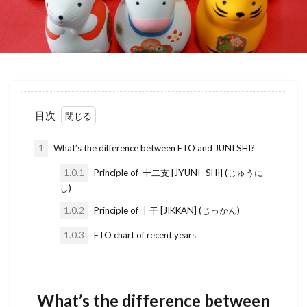
ばいかいけいやく
べた基礎
ほんま
sokuryoushi
sokotsuki
taisho
ほようしょ
ほすてる
ほしょうにん
taiyoukouhatsuden
tennoh
teikishakka
ほしょうきん
ぺんだんとらいと
ぺっと
tenno heika
tenno
tenbukuro
tenant
ぺあがらす
べっそう
べたきそ
tekkotsu
tekkin conclete
teitouken
ふらっと35
へんどうきんりがた
へきしん
teitaku
teishaku
teikitatemono
目次
へいせい
ぷろぱんがす
ぷれはぶ
teiki shakka
taiyounensuu
teikan
1
What’s the difference between ETO and JUNI SHI?
ぶんぴつ
ぶんじょうちんたい
ぶんじょう
tateuri jyutaku
tateuri
tatemono
tategu
ぶろっくべえ
ふらっと３５
tatami
tanpo
takushi
takuchi tatemono
1.0.1
Principle of 十二支 [JYUNI -SHI] (じゅうに
し)
ばいかいほうしゅう
ばいかい
ぼうかと
takuchi
鴨居
1.0.2
Principle of 十干 [JIKKAN] (じっかん)
ないけん
にこうどうろ
なんぼ
なんど
検索
1.0.3
ETO chart of recent years
なら
なげし
ながや
ないらんかい
ないらん
ないようしょうめい ゆうびん
どま
にじゅうまど
どない
どす
どこも
What’s the difference between
どうろいちしてい
どうせん
とほ
とび