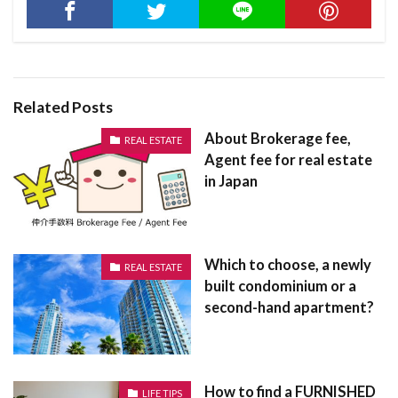
げんせんちょうしゅうひょう
ていきしゃっかけいやく
ていきしゃっか
げんじょうかいふくぎむ
けんちくふか
ていかん
つぼにわ
てらすはうす
つぼ
げんじょうかいふく
げんきょうゆうし
つきぎめ
ちんたいまんしょん
げんかん
げんかしょうきゃく
げすとはうす
Related Posts
ちんたいぶっけん
ちんたいちゅうかい
げすい
けーぶるてれび
けんりすみしょう
ちんたいあぱーと
ちんたい
About Brokerage fee,
REAL ESTATE
Agent fee for real estate
けんりしょう
けんぺいりつ
ちょうぼうりょうこう
ちょうこうき
in Japan
きんせんしょうひたいしゃくけいやく
きりつま
ちょうきしゅうぜんけいかく
てなんと
てれび
かおくばんごう
かぷせるほてる
ちゅうもんじゅうたく
でんししょめい
かんりくみあい
かんとうま
かんせい
とおしばしら
とうろくめんきょぜい
とうや
Which to choose, a newly
REAL ESTATE
かんさいべん
かんさいじん
かんさい
とうしぶっけん
とうきりょう
とうきぼ
built condominium or a
かわらぶき
かもい
かまち
かなん
second-hand apartment?
とうきすみしょう
とうきじこうしょうめいしょ
がすきゅうとうき
かどち
かていさいえん
でんとうこうほう
でんきこうじし
かっぷはんばい
かってぐち
てんしゅつとどけ
でんきおんすいき
でまど
かぜいひょうじゅん
かしぶっけん
How to find a FURNISHED
でべろっぱー
でざいなーずじゅうたく
LIFE TIPS