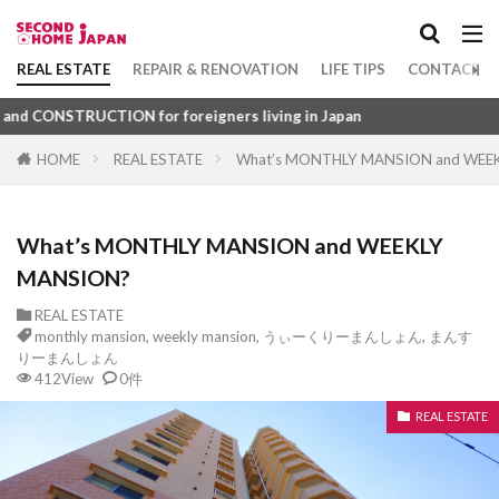
Apartment
坪
1DK
mokuzou jikugumi kouhou
mokuzou
model room
model house
mizumawari
Category
REAL ESTATE
REPAIR & RENOVATION
LIFE TIPS
CONTACT U
mitomein
minsyuku
minka
mansion
CTION for foreigners living in Japan
Minashi douro
mikageishi
meter box
HOME
REAL ESTATE
What’s MONTHLY MANSION and WEE
mengoshi
meiji
mecha
mbps
mb
Tag
master lease
mansion gallery
jo
jimoku
1DK
びじねすほてる
ふつうちんたい
pergola
chikunensu
chukai
chouseikuiki
What’s MONTHLY MANSION and WEEKLY
ふすま
ふくろじ
ふきぬけ
ふうじょしつ
choukouki
choukishuzen
choubou
MANSION?
ふぁーにっしゅどあぱーとめんと
chiseki
chintaishaku
chintai chukai
ふぁーにっしゅど
ぴーたいる
びーえす
REAL ESTATE
monthly mansion
,
weekly mansion
,
うぃーくりーまんしょん
,
まんす
Chintai
chikensha
chukankensa
chika
ひょうご
ふようこうじょ
ひとつぼ
りーまんしょん
412View
0件
chijouha
chiiki
chiho jichitai
chiekiken
ひきわたし
ひきど
ひかりふぁいばー
chidai
chiban
check point
chau
REAL ESTATE
ひかりてれび
ひあたりりょうこう
ぱーごら
chashitsu
chukai housyu
chukankin
ぱーきんぐ
ばるこにー
ばするーむ
capsule hotel
dannetsuzai
denwa
ふどうさんぎょうしゃ
ふらっと