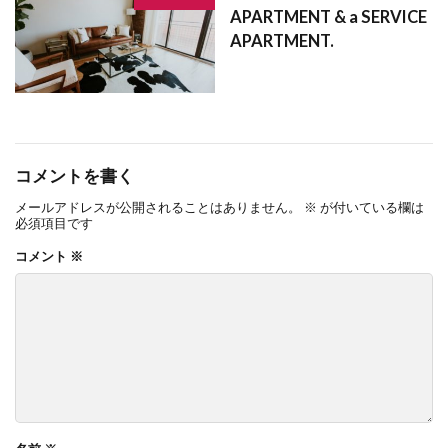
APARTMENT & a SERVICE
かしたんぽせきにん
かさいほけん
かくやす
でぃんぐるきー
でぃすくしりんだー
APARTMENT.
かぎこうかん
かーぺっと
がっぺいとうき
でぃすかうんと
てんぶくろ
てんのう
きょうようしせつ
きゃんぷ
きょうゆうぶぶん
てんたいしゃく
ちょう
ちゅうもん
きょうび
きょうどうたんぽ
きょうと
そだいごみ
たいしんきじゅん
たちのきりょう
きょうかい
きょうえきひ
たたみ
たくちたてものとりひきし
コメントを書く
きゅうよしょとくこうじょ
たくちたてものとりひきぎょう
たくちぞうせい
メールアドレスが公開されることはありません。
※
が付いている欄は
きゅうほうじょうのしゃくち
きゅうとうき
たく
たうんはうす
たいようねんすう
必須項目です
きゅうたいしん
きゃっしゅふろー
たいようこうはつでん
たいしょう
コメント
※
がらすとっぷ
きゃくづけ
きばる
たてうりじゅうたく
たいしゃくたいしょうひょう
きたがわしゃせん
きぞんふてきかく
きそん
たいかこうぞう
たいかけんちくぶつ
ぞうよ
きそこうじょ
きそ
がんりきんとうへんさい
ぞうさく
そんがいほしょう
がんきんきんとうへんさい
がらり
そんえきけいさんしょ
そふとばんく
weekly mansion
washitsu
Pro(s) and con(s)
そとだんねつ
そっこう
たてうり
たてぐ
shidou
shimatu
shikkui
shikikin
ちゅうにかい
ちほうじちたい