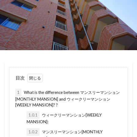
dentou kouhou
dentou
denshi shomei
ばいかいけいやく
べた基礎
ほんま
denki onsuiki
denki koujishi
Denki
ほようしょ
ほすてる
ほしょうにん
demado
dcf
daikibosyuuzen
ほしょうきん
ぺんだんとらいと
ぺっと
chumon jyutaku
daihyoushain
ぺあがらす
べっそう
べたきそ
CYUKAI TESURYO
cylinder jou
CS
ふらっと35
へんどうきんりがた
へきしん
counterkichen
coolingoff
Condominium
へいせい
ぷろぱんがす
ぷれはぶ
commission
chushajou
chumonjyutaku
ぶんぴつ
ぶんじょうちんたい
ぶんじょう
ceilingfan
camp
detached house
agaru
ぶろっくべえ
ふらっと３５
目次
atamakin
apartment
aotauri
amado
ばいかいほうしゅう
ばいかい
ぼうかと
1
What is the difference between マンスリーマンション
all denka
All cities
akiya
akan
ないけん
にこうどうろ
なんぼ
なんど
[MONTHLY MANSION] and ウィークリーマンション
ajinai
4LDK
au
3LDK
35
[WEEKLY MANSION]? ?
なら
なげし
ながや
ないらんかい
2項道路
2LDK
2K
2DK
24く
1.0.1
ウィークリーマンション[WEEKLY
ないらん
ないようしょうめい ゆうびん
どま
MANSION]:
24KU
1R
1LDK
ate
auto lock
にじゅうまど
どない
どす
どこも
1.0.2
マンスリーマンション[MONTHLY
business hotel
boukaheki
bunpitsu
どうろいちしてい
どうせん
とほ
とび