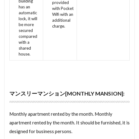
building
provided
いやくきん
いはんけんちくぶつ
いぬばしり
has an
めんごうし
めっちゃ
めぞねっと
むら
with Pocket
automatic
Wifi with an
いぬき
いにんじょう
いっぴつ
いっすん
むねあげ
むなぎ
みんぱく
みんしゅく
lock, it will
additional
be more
charge.
えいせい
えるぴー がす
いっこだて
とくやく
とくていもくてき
わんるーむ
secured
おとん
かいちく
かいたい
compared
じゅうきょちいき
すけるとん
すきやずくり
with a
かいかえとくやく
おーるでんか
すかぱー
じょうとうしき
じょうとう
shared
house.
おーぷんきっちん
おーとろっく
じょう
じゅうようじこう
じゅうたく
おんすいせんじょうべんざ
おばんざい
じゅうせつ
じもく
すてんどぐらす
おどりば
おとり広告
えるぴーがす
じついん
じこぶっけん
じこう
じあげ
おてしょー
おしいれ
おし
おさがり
しーりんぐふぁん
しーりんぐ
マンスリーマンション[MONTHLY MANSION]:
おくどさん
おかん
おおさかべん
しんちくまんしょん
しんちく
しんきくさい
おおさか
おいだき
えんがわ
いっしゃく
しょとくこうじょ
すじかい
すまほ
Monthly apartment rented by the month. Monthly
いっけん
かいやく てつけ
youke
しょうわ
せんたくぱん
そくりょうし
apartment rented by the month. It should be furnished, it is
yukamenseki
yukadanbou
yuka danbou
ぜんぶじこう
ぜんかんちゅういぎむ
ぜいりし
designed for business persons.
yudoutou
youtochiiki
youto chiiki
ぜいむしょ
せんゆうぶぶん
せんめんじょ