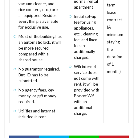
normal rental
vacuum cleaner, and
term
けんさすみしょう
けんこうほけんりょう
apartment
こうりょりょうぞく
こうばい
しが
rice cookers, etc.,) are
lease
all equipped. Besides
けっかんじゅうたく
けいりょうてっこつ
Initial set-up
しがいかちょうせいくいき
しょうじ
contract
everything is available
fee for using
けいばい
けいねんれっか
けいそうど
for exclusive use.
(A
しゃこしょうめい
しょうぎょうちいき
appliances,
etc. , cleaning
minimum
けいこうとう
ぐん
けんちくじょうけんつき
Most of the building has
しゅくぼう
しゅうのう
しゅうとめ
fee, and linen
staying
an automatic lock, it will
fee are
ぐるーぷほーむ
くろす
くれせんと
しゅうぜんつみたて
しゅうえきぶっけん
be more secured
the
additionally
compared with a
くぶんしょゆう
くいきそ
く
duration
しゃっかんほう
しゃっかほう
charged.
しゃっか
shared house.
of 1
ぎんこういん
ぎょうむすーぱー
ぎょうさん
Wifi internet
しゃくちけん
しききん
しゃくち
No guarantor required.
month.)
service does
But ID has to be
きんりんしょうぎょうちいき
しゃいん
しむふりー
しまつする
not come with
submitted.
rent, it will be
けんちくきじゅんほう
けんちくねんげつ
しほうしょし
しはらいきんがく
しどう
No agency fees, key
provided with
きんき
げんじょうゆうし
money, or gift money
Pocket Wifi
しっくい
しせき
しきびき
そこち
required.
with an
こうせいねんきんほけんりょう
そこなし
とくしゅけんちくぶつ
つりとだな
additional
Utilities and Internet
charge.
こうせいしょうしょ
こうず
こうじかかく
てつけ
てっきんこんくりーと ぞう
included in rent
こうしんりょう
こうさくぶつ
ていとうけん
ていたく
ていしゃく
こうぎょうちいき
こいんらんどりー
ていきたてものちんたいしゃく