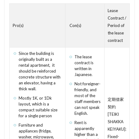
youshitsu
yousekiritsu
yousan
youheki
せんめん
せんにんばいかい
せんたくき
Lease
yunyu jyutaku
youchi hoshou
yoshi
すれーとぶき
せんぞくせんにん
せつめいしょ
Contract /
Pro(s)
Con(s)
Period of
yosan
yokushitsu kansouki
yokushitsu
せっとばっく
せっこうぼーど
せこうがいしゃ
the lease
yoke
yashiki
yahoo mobile
せきめん
せいれいしていとし
せいぜんぞうよ
contract
yachin hoshou
working visa
yukashita shunou
せいしんこうぞう
すーぱーたまで
しょざいち
Since the building is
zairai
いっきゅうけんちくし
あたまきん
The lease
しょうめいしょ
そこつき
さかい
し
originally built as a
contract is
rental apartment, it
いちしていどうろ
いじゅう
いしわた
ざいらいこうほう
さーびするーむ
written in
should be reinforced
Japanese.
あんてな
あまどい
あまど
concrete structure with
さーびすあぱーとめんと
さんるーむ
さん
an elevator, having a
Not foreigner-
あぱーとめんと
あぱーと
あて
あじない
さらち
さむたーん
さかいに
thick wall.
friendly, and
most of the
zeimusho
あきや
あがる
あかん
さいでぃんぐ
しがいかくいき
Mostly 1K, or 1Dk
定期借家
staff members
layout, which is a
あおたうり
zouyo
zousei
zousaku
契約
さいけんちくふか
ごみやしき
can not speak
compact suitable size
English.
[TEIKI
zenkanchuigimu
zenbujikou
zeirishi
for a single person
こんごうすいせん
こようほけんりょう
SHAKKA
Rent is
Furniture and
かいとりさいはん
かうんたーきっちん
こていでんわ
こていしさんぜい
apparently
KEIYAKU]:
appliances (fridge,
higher than a
washlet
けいかんほう
けんちくかくにん
Fixed-
washer, microwave,
こだてちんたい
こくぞうようごうはん