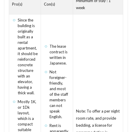
Minumum of stay : 1
Pro(s)
Con(s)
ippitsu
jikou
jikobukken
jiage
らぶほてる
らくてんもばいる
week
らいんもばいる
japanese apartment
iyakukin
issun
よめ
りょかん
よし
よくしつかんそうき
Since the
ishiwata
ishaku
iryouhi koujo
building is
よくしつ
ようへき
ようとちいき
originally
internal situation
IH
inshizei
ようちほしょう
ようせきりつ
ようしつ
built as a
rental
inkanshoumei
inkan shoumei
ininjou
ようさん
ようけ
りゅうきゅうたたみ
The lease
apartment,
contract is
ikou
ikkyukenchikushi
ikkodate
ikken
it should be
りーと
ゆにっとばす
ろふと
わしつ
written in
reinforced
ijyu
ihan kenchikubutsu
hari
hangen
Japanese.
わしだたみ
わしたたみ
わし
わかやま
concrete
structure
Not
differences
eisei
futsu chintai
fusuma
ろーんとくやく
ろーるぶらいんど
with an
foreigner-
furnished apartment
fukuroji
fukinuke
elevator,
ろーるすくりーん
friendly,
ろーるかーてん
having a
and most
fujoshitsu
fixed-term
engawa
ろっくうーる
るーばー
ろせんか
thick wall.
of the staff
members
electric seat toilet
duplex house
fuyou koujo
Mostly 1K,
れんとろーる
れんたいほしょうにん
can not
or 1Dk
downlight
dousen
douroishishitei
dosu
speak
Note: To offer a per night
れんじふーど
れいんず
れいわ
layout,
English.
room rate, and provide
which is a
donai
doma
docomo
DK
disc
れいぞうこ
れいきん
れいあうと
compact
bedding, a license for
Rent is
dimple key
fuyo koujo
gankinkintoubarai
suitable
るーふばるこにー
ゆにゅうじゅうたく
apparently