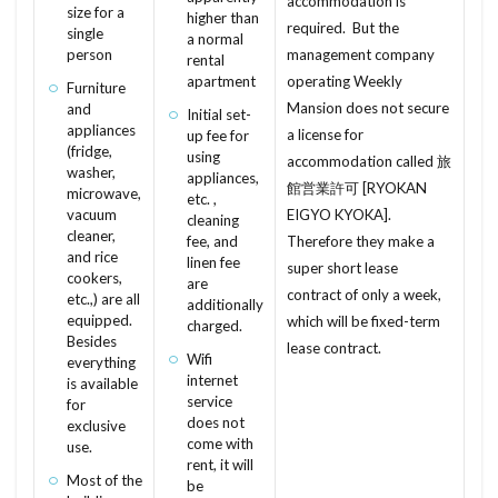
accommodation is
size for a
higher than
hamegoroshi mado
ghomu super
required. But the
ゆかめんせき
ぼうすいぱん
まちやいっとう
single
a normal
person
management company
hakidashi mado
haigusha koujo
habaki
rental
みずまわり
みかげいし
まんすりーまんしょん
apartment
operating Weekly
Furniture
gyousha
gyousan
gyosan
gun
まんしょんぎゃらりー
まんしょん
Mansion does not secure
and
Initial set-
guesthouse
gomi
glossaries
gesui
appliances
a license for
まんがきっさ
up fee for
まんが
まどりず
まどり
(fridge,
using
accommodation called 旅
ganrikintouhensai
gensen chousyu hyou
まちや
みなしどうろ
まち
washer,
appliances,
館営業許可 [RYOKAN
microwave,
etc. ,
genkyouyushi
genkan
genka
ますたーりーす
まじで
まぐち
まくど
vacuum
EIGYO KYOKA].
cleaning
cleaner,
genjou kaifuku gimu
genjou kaifuku
fee, and
Therefore they make a
まえやちん
まえばらいやちん
まいど
and rice
linen fee
super short lease
GENJO KAIFUKU GIMU
genjo
gasukyutouki
cookers,
ぼうはんがらす
ぼうはんかめら
みとめいん
are
contract of only a week,
etc.,) are all
additionally
garai
pendent lump
pet
こうぞう
みなし道路
ゆかだんぼう
equipped.
which will be fixed-term
charged.
Besides
うぃーくりーまんしょん
えいぎょう
え
lease contract.
もくぞうじくぐみこうほう
ゆかしたしゅうのう
Wifi
everything
うりたてじゅうたく
うりたて
うっとこ
internet
is available
ゆうどうとう
やふーもばいる
やちんほしょう
service
for
うちのり
うちきん
うち
うぉしゅれっと
もよりえき
ものおき
もとづけ
もとずけ
does not
exclusive
come with
use.
うぃーくり
えこきゅうと
いんしぜい
もでるるーむ
もでるはうす
もくぞうじくぐみ
rent, it will
Most of the
いんかんしょうめい
いりょうひこうじょ
be
みんか
めーたーぼっくす
めんてなんす