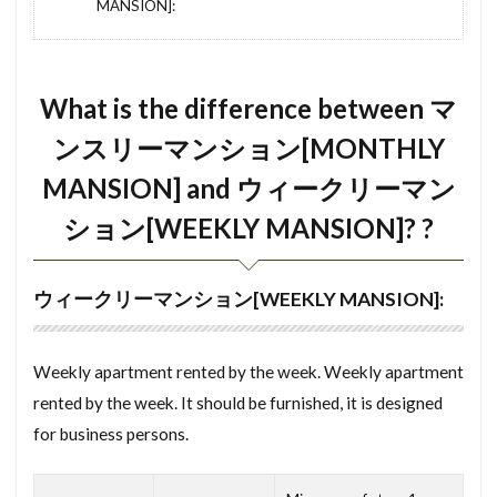
MANSION]:
bunjou chintai
bunjo chintai
Bunjo
とどうふけん
としがす
とこのま
bukken
bubun
BS放送
bs
にじゅうさっし
にせたいじゅうたく
はんげん
bousui pan
bouon sash
boukado
はうすくりーにんぐ
はる
はり
What is the difference between マ
autolock
bouhan glass
bouhan camera
はめ殺し窓
はめごろしまど
はばき
ンスリーマンション[MONTHLY
block beh
bidet
betakiso
bessou
はたさおち
はざーどまっぷ
はきだしまど
MANSION] and ウィークリーマン
benza
bathroom
baikai hoshu
baikai
はうすめーかー
はいぐうしゃこうじょ
ション[WEEKLY MANSION]? ?
designers
developer
jikugumi
hitotsubo
にゅうきょしんさ
のんばんく
のりめん
hoyousho
house maker
house hunting
のべゆかめんせき
のべめんせき
のうち
ウィークリーマンション[WEEKLY MANSION]:
house cleaning
house builder
hostel
のうぜい しょうめいしょ
ねんまつちょうせい
hoshounin
hoshoukin
honma
ねぎり
ぬれえん
ぬのきそ
Weekly apartment rented by the week. Weekly apartment
hikiwatashi
hyoujun
hikido
hikari televi
ぼうおんさっし
ぼうかへき
rented by the week. It should be furnished, it is designed
hikari fiber
hiatari
hendou kinri gata
とくていもくてきかいしゃ
よーさん
for business persons.
hekishin
heisei
hazard mao
hatasaochi
りふぉーむろーん
りじかい
りじ
haru
hyogo
ichishiteidouro
hanken
りくやね
らーめんこうぞう
らんま