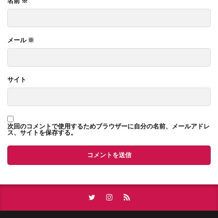
名前
※
SHIKIBIKI
shihoushoshi
shiharai kingaku
ちゅうしゃじょう
ちゅうこまんしょん
shigaikakuiki
shigaika
shiga
shido
ちゅうこ
ちゅうかんけんさ
ちゅうかんきん
メール
※
shiseki
shi
shakuchiken
shakuchi
ちゅうかいほうしゅう
ちゅうかいてすうりょう
shakoshoumei
shakkan hou
shakkahou
ちゅうかい
ちゃしつ
ちゃう
ちばん
shakka
setsumeisho
Setback
だいきぼしゅうぜん
ちだい
ちせき
サイト
serviceroom
shinkikusai
shiteitoshi
ちじょうは
ちけんしゃ
ちくねんすう
senyu
shukubou
sodaigomi
slatebuki
ちかこうじ
ちえきけん
だんねつざい
skeleton
single house
SIMフリー
だうんらいと
だいひょうしゃいん
われき
次回のコメントで使用するためブラウザーに自分の名前、メールアドレ
ス、サイトを保存する。
SIM lock
SIM
siding
shunou
アンテナ
こうどう
構造用合板
水回り
shukubo
SHKIKI KIN
shozaichi
shoyuu
民泊
民家
毀損
欠陥住宅
欄間
showa
shouwa
shoumeisho
shoukyaku
権利証
権利済証
構造計算
業務スーパー
shouji
shouhi
shougyou chiiki
洗濯パン
検査済証
棟木
棟上げ
梁
shotoku koujo
serviced apartment
sentakuki
框
格安スマホ
根切り
杭基礎
sokkou
reform loan
rental apartment
木造軸組工法
月極駐車場
法面