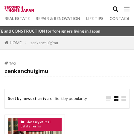
Apartment
坪
1DK
れんとろーる
れんたいほしょうにん
れんじふーど
れいんず
れいわ
Category
REAL ESTATE
REPAIR & RENOVATION
LIFE TIPS
CONTACT U
れいぞうこ
れいきん
れいあうと
d CONSTRUCTION for foreigners living in Japan
るーふばるこにー
ゆにゅうじゅうたく
HOME
zenkanchuigimu
ゆかめんせき
ぼうすいぱん
まちやいっとう
Tag
みずまわり
みかげいし
まんすりーまんしょん
1DK
びじねすほてる
ふつうちんたい
まんしょんぎゃらりー
まんしょん
TAG
ふすま
ふくろじ
ふきぬけ
ふうじょしつ
zenkanchuigimu
まんがきっさ
まんが
まどりず
まどり
ふぁーにっしゅどあぱーとめんと
まちや
みなしどうろ
まち
ふぁーにっしゅど
ぴーたいる
びーえす
ますたーりーす
まじで
まぐち
まくど
ひょうご
ふようこうじょ
ひとつぼ
Sort by newest arrivals
Sort by popularity
まえやちん
まえばらいやちん
まいど
ひきわたし
ひきど
ひかりふぁいばー
ぼうはんがらす
ぼうはんかめら
みとめいん
ひかりてれび
ひあたりりょうこう
ぱーごら
みなし道路
ゆかだんぼう
Glossary of Real
ぱーきんぐ
ばるこにー
ばするーむ
Estate Terms
もくぞうじくぐみこうほう
ゆかしたしゅうのう
ふどうさんぎょうしゃ
ふらっと