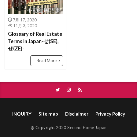
ゆうどうとう
やふーもばいる
やちんほしょう
ばいかいけいやく
べた基礎
ほんま
もよりえき
ものおき
もとづけ
もとずけ
ほようしょ
ほすてる
ほしょうにん
7月 17, 2020
もでるるーむ
もでるはうす
もくぞうじくぐみ
11月 3, 2020
ほしょうきん
ぺんだんとらいと
ぺっと
Glossary of Real Estate
みんか
めーたーぼっくす
めんてなんす
ぺあがらす
べっそう
べたきそ
Terms in Japan-せ(SE),
めんごうし
めっちゃ
めぞねっと
むら
ふらっと35
へんどうきんりがた
へきしん
ぜ(ZE)-
むねあげ
むなぎ
みんぱく
みんしゅく
へいせい
ぷろぱんがす
ぷれはぶ
Read More
とくやく
とくていもくてき
わんるーむ
ぶんぴつ
ぶんじょうちんたい
ぶんじょう
じゅうきょちいき
すけるとん
すきやずくり
ぶろっくべえ
ふらっと３５
すかぱー
じょうとうしき
じょうとう
ばいかいほうしゅう
ばいかい
ぼうかと
じょう
じゅうようじこう
じゅうたく
ないけん
にこうどうろ
なんぼ
なんど
じゅうせつ
じもく
すてんどぐらす
なら
なげし
ながや
ないらんかい
INQUIRY
Site map
Disclaimer
Privacy Policy
じついん
じこぶっけん
じこう
じあげ
ないらん
ないようしょうめい ゆうびん
どま
しーりんぐふぁん
しーりんぐ
にじゅうまど
どない
どす
どこも
@ Copyright 2020 Second Home Japan
しんちくまんしょん
しんちく
しんきくさい
どうろいちしてい
どうせん
とほ
とび