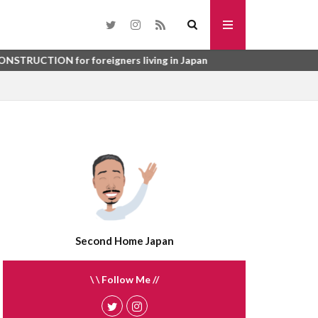
toho
SURYO
washi datami
r foreigners living in Japan
urinushi
me
tsuboniwa
sunroom
syurou
kai
suisen
うじょしつ
sokotsuki
うご
enbukuro
れび
atemono
さんぎょうしゃ
tategu
tatami
Second Home Japan
ほしょうにん
ふらっと35
\ \ Follow Me //
う
ばいかい