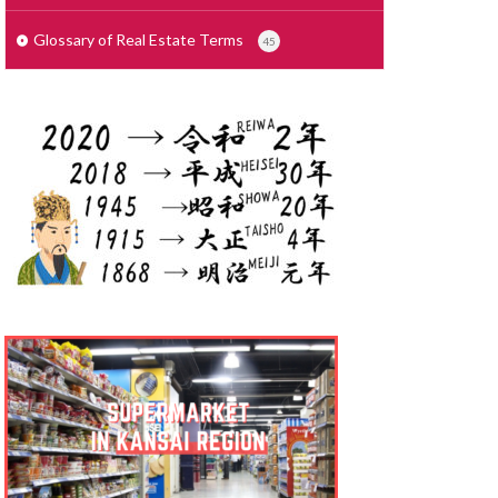
せこうがいしゃ
で
しょざいち
Glossary of Real Estate Terms
45
さいでぃんぐ
りょう
ょりょうぞく
ょうぎょうちいき
しゃっかんほう
しむふりー
しきびき
くりーと ぞう
っかけいやく
んたいまんしょん
りょうこう
たく