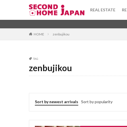
toshi gas
tor
REAL ESTATE
RE
todofuken
to
terrace house
Apartment
坪
Ad
washi
warek
Category
HOME
zenbujikou
uchinori
tou
tsubo
townh
taishinkijun
Tag
TAG
syueki
super
zenbujikou
1DK
びじね
stainedglass
ふぁーにっしゅど
taisho
taiyo
ふようこうじょ
tenant
tekko
ひあたりりょうこ
teiki shakka
ふらっと
ば
Sort by newest arrivals
Sort by popularity
tanpo
takush
ほしょうきん
へんどうきんりが
ぶんじょうちんた