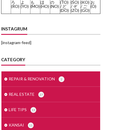
ろ
よ
も
ほ
の
(TO)
(SO)
(KO)
お
(RO)
(YO)
(MO)
(HO)
(NO)
/ ど
/ ぞ
/ ご
(O)
みかげいし
(DO)
(ZO)
(GO)
まどりず
まくど
INSTAGRUM
とめいん
[instagram-feed]
どうとう
もでるるーむ
CATEGORY
めんごうし
とくやく
すかぱー
REPAIR & RENOVATION
2
せつ
じもく
REAL ESTATE
27
しーりんぐ
すまほ
LIFE TIPS
13
ぜいりし
んたくき
KANSAI
11