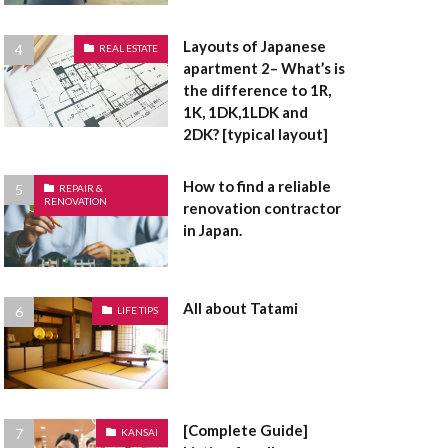
面
浴室乾燥機
有姿
現況有姿
Layouts of Japanese
REAL ESTATE
災害危険区域
apartment 2– What’s is
the difference to 1R,
通賃貸
用途地域
1K, 1DK,1LDK and
建売住宅
建売
2DK? [typical layout]
底なし
床面積
How to find a reliable
定都市
REPAIR &
RENOVATION
renovation contractor
敷金
敷引
in Japan.
指定避難場所
礎
違反建築物
者控除
All about Tatami
LIFE TIPS
造作
長押
間取り
電気温水器
防音サッシ
[Complete Guide]
KANSAI