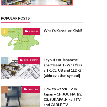
とうきりょう
んきこうじし
たく
POPULAR POSTS
てんたいしゃく
What’s Kansai or Kinki?
KANSAI
たうんはうす
さく
たてうり
Layouts of Japanese
REAL ESTATE
apartment 1- What’s is
ちゅうこ
a 1K, CL, UB and 1LDK?
ちゅうかい
[abbreviation symbol]
うは
ちけんしゃ
ょうしゃいん
How to watch TV in
LIFE TIPS
Japan – CHIJOU HA, BS,
欠陥住宅
CS, SUKAPA ,Hikari TV
棟木
棟上げ
and CABLE TV