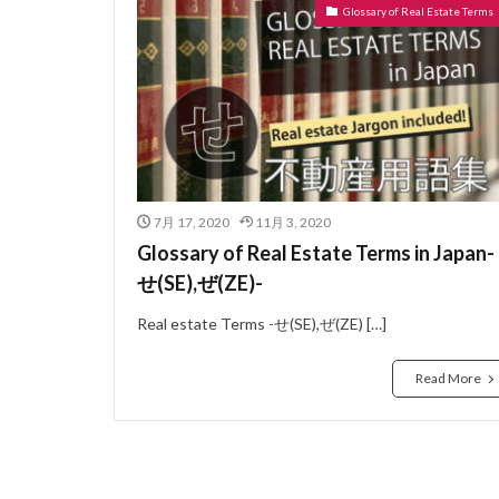
Glossary of Real Estate Terms
ぼうかと
な
ないらんかい
どこも
どう
にじゅうさっし
はめ殺し窓
はうすめーかー
7月 17, 2020
11月 3, 2020
のべゆかめんせき
Glossary of Real Estate Terms in Japan-
ねぎり
ぬれ
せ(SE),ぜ(ZE)-
よーさん
り
Real estate Terms -せ(SE),ぜ(ZE) […]
らぶほてる
よくしつ
よ
Read More
ようけ
りゅ
わしたたみ
ろーるかーてん
れんじふーど