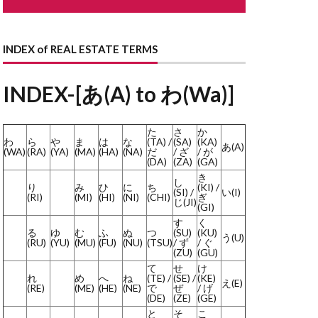
ながや
どない
どす
INDEX of REAL ESTATE TERMS
す
とこのま
はり
INDEX-[あ(A) to わ(Wa)]
まど
た
さ
か
わ
ら
や
ま
は
な
(TA) /
(SA)
(KA)
あ(A)
ょうせい
(WA)
(RA)
(YA)
(MA)
(HA)
(NA)
だ
/ ざ
/ が
(DA)
(ZA)
(GA)
かいしゃ
き
し
り
み
ひ
に
ち
(KI) /
らんま
(SI) /
い(I)
(RI)
(MI)
(HI)
(NI)
(CHI)
ぎ
じ(JI)
(GI)
よくしつかんそうき
す
く
る
ゆ
む
ふ
ぬ
つ
(SU)
(KU)
ようさん
う(U)
(RU)
(YU)
(MU)
(FU)
(NU)
(TSU)
/ ず
/ ぐ
(ZU)
(GU)
しだたみ
て
せ
け
りーん
れ
め
へ
ね
(TE) /
(SE) /
(KE)
え(E)
(RE)
(ME)
(HE)
(NE)
で
ぜ
/ げ
ほしょうにん
(DE)
(ZE)
(GE)
と
そ
こ
ーふばるこにー