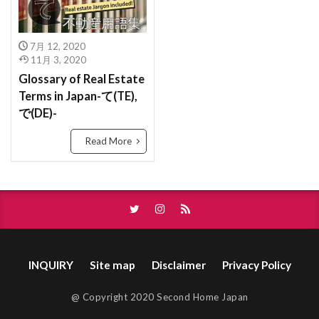
ゆうどうとう
やふーもばいる
やちんほしょう
ばいかいけいやく
べた基礎
ほんま
もよりえき
ものおき
もとづけ
もとずけ
ほようしょ
ほすてる
ほしょうにん
7月 12, 2020
もでるるーむ
もでるはうす
もくぞうじくぐみ
11月 3, 2020
ほしょうきん
ぺんだんとらいと
ぺっと
Glossary of Real Estate
みんか
めーたーぼっくす
めんてなんす
ぺあがらす
べっそう
べたきそ
Terms in Japan-て(TE),
めんごうし
めっちゃ
めぞねっと
むら
ふらっと35
へんどうきんりがた
へきしん
で(DE)-
むねあげ
むなぎ
みんぱく
みんしゅく
へいせい
ぷろぱんがす
ぷれはぶ
Read More
とくやく
とくていもくてき
わんるーむ
ぶんぴつ
ぶんじょうちんたい
ぶんじょう
じゅうきょちいき
すけるとん
すきやずくり
ぶろっくべえ
ふらっと３５
すかぱー
じょうとうしき
じょうとう
ばいかいほうしゅう
ばいかい
ぼうかと
じょう
じゅうようじこう
じゅうたく
ないけん
にこうどうろ
なんぼ
なんど
じゅうせつ
じもく
すてんどぐらす
なら
なげし
ながや
ないらんかい
INQUIRY
Site map
Disclaimer
Privacy Policy
じついん
じこぶっけん
じこう
じあげ
ないらん
ないようしょうめい ゆうびん
どま
しーりんぐふぁん
しーりんぐ
にじゅうまど
どない
どす
どこも
@ Copyright 2020 Second Home Japan
しんちくまんしょん
しんちく
しんきくさい
どうろいちしてい
どうせん
とほ
とび