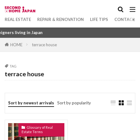
Apartment
坪
1DK
れんとろーる
れんたいほしょうにん
れんじふーど
れいんず
れいわ
Category
REAL ESTATE
REPAIR & RENOVATION
LIFE TIPS
CONTACT U
れいぞうこ
れいきん
れいあうと
s living in Japan
るーふばるこにー
ゆにゅうじゅうたく
HOME
terrace house
ゆかめんせき
ぼうすいぱん
まちやいっとう
Tag
みずまわり
みかげいし
まんすりーまんしょん
1DK
びじねすほてる
ふつうちんたい
まんしょんぎゃらりー
まんしょん
TAG
ふすま
ふくろじ
ふきぬけ
ふうじょしつ
terrace house
まんがきっさ
まんが
まどりず
まどり
ふぁーにっしゅどあぱーとめんと
まちや
みなしどうろ
まち
ふぁーにっしゅど
ぴーたいる
びーえす
ますたーりーす
まじで
まぐち
まくど
ひょうご
ふようこうじょ
ひとつぼ
Sort by newest arrivals
Sort by popularity
まえやちん
まえばらいやちん
まいど
ひきわたし
ひきど
ひかりふぁいばー
ぼうはんがらす
ぼうはんかめら
みとめいん
ひかりてれび
ひあたりりょうこう
ぱーごら
みなし道路
ゆかだんぼう
Glossary of Real
ぱーきんぐ
ばるこにー
ばするーむ
Estate Terms
もくぞうじくぐみこうほう
ゆかしたしゅうのう
ふどうさんぎょうしゃ
ふらっと