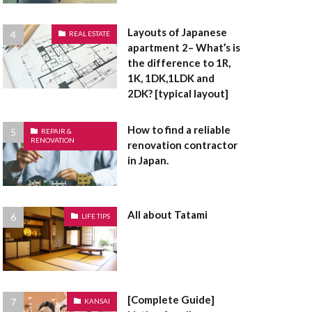
面
浴室乾燥機
有姿
現況有姿
Layouts of Japanese
REAL ESTATE
災害危険区域
apartment 2– What’s is
the difference to 1R,
通賃貸
用途地域
1K, 1DK,1LDK and
建売住宅
建売
2DK? [typical layout]
底なし
床面積
How to find a reliable
定都市
REPAIR &
RENOVATION
renovation contractor
敷金
敷引
in Japan.
指定避難場所
礎
違反建築物
者控除
All about Tatami
LIFE TIPS
造作
長押
間取り
電気温水器
防音サッシ
[Complete Guide]
KANSAI