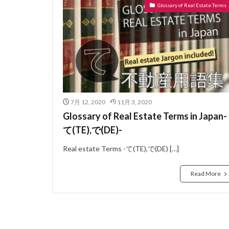
Glossary of Real Estate Terms
ぼうかと
な
ないらんかい
どこも
どう
にじゅうさっし
はめ殺し窓
はうすめーかー
7月 12, 2020
11月 3, 2020
のべゆかめんせき
Glossary of Real Estate Terms in Japan-
ねぎり
ぬれ
て(TE),で(DE)-
よーさん
り
Real estate Terms -て(TE),で(DE) […]
らぶほてる
よくしつ
よ
Read More
ようけ
りゅ
わしたたみ
ろーるかーてん
れんじふーど