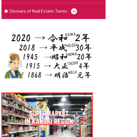
せこうがいしゃ
で
しょざいち
Glossary of Real Estate Terms
45
さいでぃんぐ
りょう
ょりょうぞく
ょうぎょうちいき
しゃっかんほう
しむふりー
しきびき
くりーと ぞう
っかけいやく
んたいまんしょん
りょうこう
たく