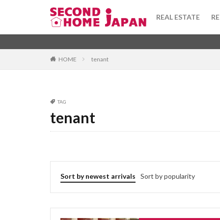
toshi gas
tor
REAL ESTATE
RE
todofuken
to
terrace house
Apartment
坪
washi
warek
Category
HOME
tenant
uchinori
tou
tsubo
townh
taishinkijun
Tag
TAG
syueki
super
tenant
1DK
びじね
stainedglass
ふぁーにっしゅど
taisho
taiyo
ふようこうじょ
tenant
tekko
ひあたりりょうこ
teiki shakka
ふらっと
ば
Sort by newest arrivals
Sort by popularity
tanpo
takush
ほしょうきん
へんどうきんりが
ぶんじょうちんた