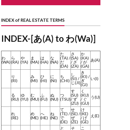
ながや
どない
どす
INDEX of REAL ESTATE TERMS
す
とこのま
はり
INDEX-[あ(A) to わ(Wa)]
まど
た
さ
か
わ
ら
や
ま
は
な
(TA) /
(SA)
(KA)
あ(A)
ょうせい
(WA)
(RA)
(YA)
(MA)
(HA)
(NA)
だ
/ ざ
/ が
(DA)
(ZA)
(GA)
かいしゃ
き
し
り
み
ひ
に
ち
(KI) /
らんま
(SI) /
い(I)
(RI)
(MI)
(HI)
(NI)
(CHI)
ぎ
じ(JI)
(GI)
よくしつかんそうき
す
く
る
ゆ
む
ふ
ぬ
つ
(SU)
(KU)
ようさん
う(U)
(RU)
(YU)
(MU)
(FU)
(NU)
(TSU)
/ ず
/ ぐ
(ZU)
(GU)
しだたみ
て
せ
け
りーん
れ
め
へ
ね
(TE) /
(SE) /
(KE)
え(E)
(RE)
(ME)
(HE)
(NE)
で
ぜ
/ げ
ほしょうにん
(DE)
(ZE)
(GE)
と
そ
こ
ーふばるこにー