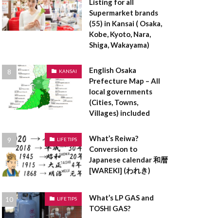
Listing for all
登記事項証明書
Supermarket brands
料
空き家
(55) in Kansai ( Osaka,
登録免許税
Kobe, Kyoto, Nara,
Shiga, Wakayama)
貸借対照表
設計
English Osaka
KANSAI
茅葺屋根
Prefecture Map – All
local governments
ークリーマンション
(Cities, Towns,
ロックウール
Villages) included
ラーメン構造
What’s Reiwa?
LIFE TIPS
Conversion to
ペアガラス
Japanese calendar 和暦
[WAREKI] (われき)
表者印
京都
ンダントライト
What’s LP GAS and
LIFE TIPS
TOSHI GAS?
ックハウス症候群