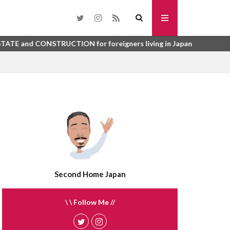
toho
SURYO
washi datami
RUCTION for foreigners living in Japan
urinushi
me
tsuboniwa
sunroom
syurou
kai
suisen
うじょしつ
sokotsuki
うご
enbukuro
れび
atemono
さんぎょうしゃ
tategu
tatami
Second Home Japan
ほしょうにん
ふらっと35
\ \ Follow Me //
う
ばいかい