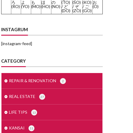
ろ
よ
も
ほ
の
(TO)
(SO)
(KO)
お
(RO)
(YO)
(MO)
(HO)
(NO)
/ ど
/ ぞ
/ ご
(O)
みかげいし
(DO)
(ZO)
(GO)
まどりず
まくど
INSTAGRUM
とめいん
[instagram-feed]
どうとう
もでるるーむ
CATEGORY
めんごうし
とくやく
すかぱー
REPAIR & RENOVATION
2
せつ
じもく
REAL ESTATE
27
しーりんぐ
すまほ
LIFE TIPS
13
ぜいりし
んたくき
KANSAI
11