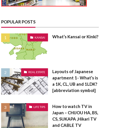
とうきりょう
んきこうじし
たく
POPULAR POSTS
てんたいしゃく
What’s Kansai or Kinki?
KANSAI
たうんはうす
さく
たてうり
Layouts of Japanese
REAL ESTATE
apartment 1- What’s is
ちゅうこ
a 1K, CL, UB and 1LDK?
ちゅうかい
[abbreviation symbol]
うは
ちけんしゃ
ょうしゃいん
How to watch TV in
LIFE TIPS
Japan – CHIJOU HA, BS,
欠陥住宅
CS, SUKAPA ,Hikari TV
棟木
棟上げ
and CABLE TV