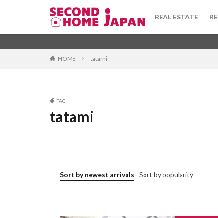
toshi gas
tor
REAL ESTATE
RE
todofuken
to
terrace house
Apartment
坪
Advisor for
washi
warek
Category
HOME
tatami
uchinori
tou
tsubo
townh
taishinkijun
Tag
TAG
syueki
super
tatami
1DK
びじね
stainedglass
ふぁーにっしゅど
taisho
taiyo
ふようこうじょ
tenant
tekko
ひあたりりょうこ
teiki shakka
ふらっと
ば
Sort by newest arrivals
Sort by popularity
tanpo
takush
ほしょうきん
へんどうきんりが
ぶんじょうちんた