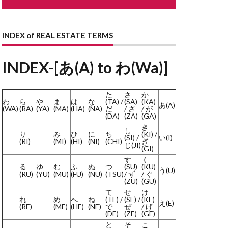
ながや
どない
どす
INDEX of REAL ESTATE TERMS
す
とこのま
はり
INDEX-[あ(A) to わ(Wa)]
まど
た
さ
か
わ
ら
や
ま
は
な
(TA) /
(SA)
(KA)
あ(A)
ょうせい
(WA)
(RA)
(YA)
(MA)
(HA)
(NA)
だ
/ ざ
/ が
(DA)
(ZA)
(GA)
かいしゃ
き
し
り
み
ひ
に
ち
(KI) /
らんま
(SI) /
い(I)
(RI)
(MI)
(HI)
(NI)
(CHI)
ぎ
じ(JI)
(GI)
よくしつかんそうき
す
く
る
ゆ
む
ふ
ぬ
つ
(SU)
(KU)
ようさん
う(U)
(RU)
(YU)
(MU)
(FU)
(NU)
(TSU)
/ ず
/ ぐ
(ZU)
(GU)
しだたみ
て
せ
け
りーん
れ
め
へ
ね
(TE) /
(SE) /
(KE)
え(E)
(RE)
(ME)
(HE)
(NE)
で
ぜ
/ げ
ほしょうにん
(DE)
(ZE)
(GE)
と
そ
こ
ーふばるこにー