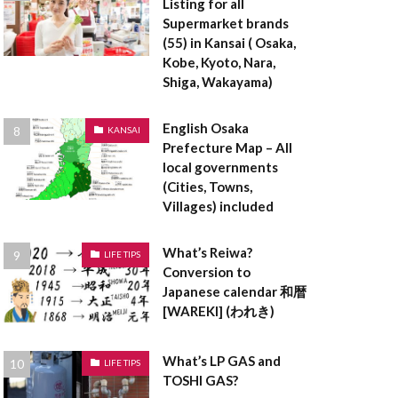
Listing for all
登記事項証明書
Supermarket brands
料
空き家
(55) in Kansai ( Osaka,
登録免許税
Kobe, Kyoto, Nara,
Shiga, Wakayama)
貸借対照表
設計
English Osaka
KANSAI
茅葺屋根
Prefecture Map – All
local governments
ークリーマンション
(Cities, Towns,
ロックウール
Villages) included
ラーメン構造
What’s Reiwa?
LIFE TIPS
Conversion to
ペアガラス
Japanese calendar 和暦
[WAREKI] (われき)
表者印
京都
ンダントライト
What’s LP GAS and
LIFE TIPS
TOSHI GAS?
ックハウス症候群