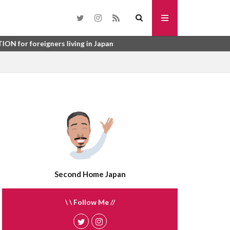
toho
SURYO
washi datami
rs living in Japan
urinushi
me
tsuboniwa
sunroom
syurou
kai
suisen
うじょしつ
sokotsuki
うご
enbukuro
れび
atemono
さんぎょうしゃ
tategu
tatami
Second Home Japan
ほしょうにん
ふらっと35
\ \ Follow Me //
う
ばいかい