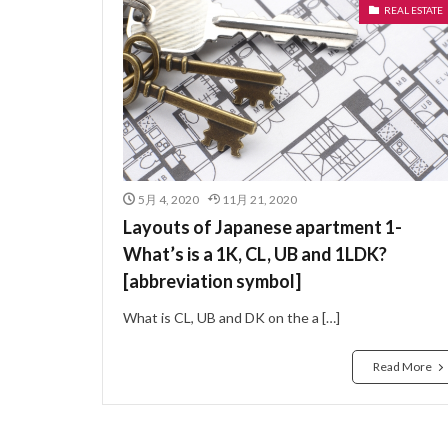
REAL ESTATE
ぼうかと
な
ないらんかい
どこも
どう
にじゅうさっし
はめ殺し窓
はうすめーかー
5月 4, 2020
11月 21, 2020
のべゆかめんせき
Layouts of Japanese apartment 1-
ねぎり
ぬれ
What’s is a 1K, CL, UB and 1LDK?
よーさん
り
[abbreviation symbol]
らぶほてる
What is CL, UB and DK on the a […]
よくしつ
よ
ようけ
りゅ
Read More
わしたたみ
ろーるかーてん
れんじふーど