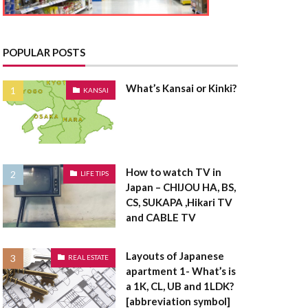
とうきりょう
んきこうじし
たく
POPULAR POSTS
てんたいしゃく
What’s Kansai or Kinki?
KANSAI
たうんはうす
さく
たてうり
How to watch TV in
LIFE TIPS
Japan – CHIJOU HA, BS,
ちゅうこ
CS, SUKAPA ,Hikari TV
ちゅうかい
and CABLE TV
うは
ちけんしゃ
ょうしゃいん
Layouts of Japanese
REAL ESTATE
apartment 1- What’s is
欠陥住宅
a 1K, CL, UB and 1LDK?
棟木
棟上げ
[abbreviation symbol]