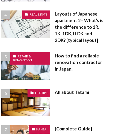
面
浴室乾燥機
有姿
現況有姿
Layouts of Japanese
REAL ESTATE
災害危険区域
apartment 2– What’s is
the difference to 1R,
通賃貸
用途地域
1K, 1DK,1LDK and
建売住宅
建売
2DK? [typical layout]
底なし
床面積
How to find a reliable
定都市
REPAIR &
RENOVATION
renovation contractor
敷金
敷引
in Japan.
指定避難場所
礎
違反建築物
者控除
All about Tatami
LIFE TIPS
造作
長押
間取り
電気温水器
防音サッシ
[Complete Guide]
KANSAI