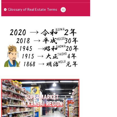
せこうがいしゃ
で
しょざいち
Glossary of Real Estate Terms
45
さいでぃんぐ
りょう
ょりょうぞく
ょうぎょうちいき
しゃっかんほう
しむふりー
しきびき
くりーと ぞう
っかけいやく
んたいまんしょん
りょうこう
たく