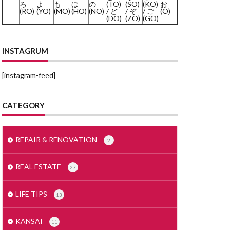
ろ
よ
も
ほ
の
(TO)
(SO)
(KO)
お
(RO)
(YO)
(MO)
(HO)
(NO)
/ ど
/ ぞ
/ ご
(O)
みかげいし
(DO)
(ZO)
(GO)
まどりず
まくど
INSTAGRUM
とめいん
[instagram-feed]
どうとう
もでるるーむ
CATEGORY
めんごうし
とくやく
すかぱー
REPAIR & RENOVATION
2
せつ
じもく
REAL ESTATE
27
しーりんぐ
すまほ
LIFE TIPS
13
ぜいりし
んたくき
KANSAI
11