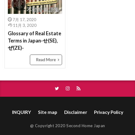
ゆうどうとう
やふーもばいる
やちんほしょう
ばいかいけいやく
べた基礎
ほんま
もよりえき
ものおき
もとづけ
もとずけ
ほようしょ
ほすてる
ほしょうにん
7月 17, 2020
もでるるーむ
もでるはうす
もくぞうじくぐみ
11月 3, 2020
ほしょうきん
ぺんだんとらいと
ぺっと
Glossary of Real Estate
みんか
めーたーぼっくす
めんてなんす
ぺあがらす
べっそう
べたきそ
Terms in Japan-せ(SE),
めんごうし
めっちゃ
めぞねっと
むら
ふらっと35
へんどうきんりがた
へきしん
ぜ(ZE)-
むねあげ
むなぎ
みんぱく
みんしゅく
へいせい
ぷろぱんがす
ぷれはぶ
Read More
とくやく
とくていもくてき
わんるーむ
ぶんぴつ
ぶんじょうちんたい
ぶんじょう
じゅうきょちいき
すけるとん
すきやずくり
ぶろっくべえ
ふらっと３５
すかぱー
じょうとうしき
じょうとう
ばいかいほうしゅう
ばいかい
ぼうかと
じょう
じゅうようじこう
じゅうたく
ないけん
にこうどうろ
なんぼ
なんど
じゅうせつ
じもく
すてんどぐらす
なら
なげし
ながや
ないらんかい
INQUIRY
Site map
Disclaimer
Privacy Policy
じついん
じこぶっけん
じこう
じあげ
ないらん
ないようしょうめい ゆうびん
どま
しーりんぐふぁん
しーりんぐ
にじゅうまど
どない
どす
どこも
@ Copyright 2020 Second Home Japan
しんちくまんしょん
しんちく
しんきくさい
どうろいちしてい
どうせん
とほ
とび