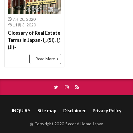
ゆうどうとう
やふーもばいる
やちんほしょう
ばいかいけいやく
べた基礎
ほんま
もよりえき
ものおき
もとづけ
もとずけ
ほようしょ
ほすてる
ほしょうにん
7月 20, 2020
もでるるーむ
もでるはうす
もくぞうじくぐみ
11月 3, 2020
ほしょうきん
ぺんだんとらいと
ぺっと
Glossary of Real Estate
みんか
めーたーぼっくす
めんてなんす
ぺあがらす
べっそう
べたきそ
Terms in Japan-し(SI),じ
めんごうし
めっちゃ
めぞねっと
むら
ふらっと35
へんどうきんりがた
へきしん
(JI)-
むねあげ
むなぎ
みんぱく
みんしゅく
へいせい
ぷろぱんがす
ぷれはぶ
Read More
とくやく
とくていもくてき
わんるーむ
ぶんぴつ
ぶんじょうちんたい
ぶんじょう
じゅうきょちいき
すけるとん
すきやずくり
ぶろっくべえ
ふらっと３５
すかぱー
じょうとうしき
じょうとう
ばいかいほうしゅう
ばいかい
ぼうかと
じょう
じゅうようじこう
じゅうたく
ないけん
にこうどうろ
なんぼ
なんど
じゅうせつ
じもく
すてんどぐらす
なら
なげし
ながや
ないらんかい
INQUIRY
Site map
Disclaimer
Privacy Policy
じついん
じこぶっけん
じこう
じあげ
ないらん
ないようしょうめい ゆうびん
どま
しーりんぐふぁん
しーりんぐ
にじゅうまど
どない
どす
どこも
@ Copyright 2020 Second Home Japan
しんちくまんしょん
しんちく
しんきくさい
どうろいちしてい
どうせん
とほ
とび