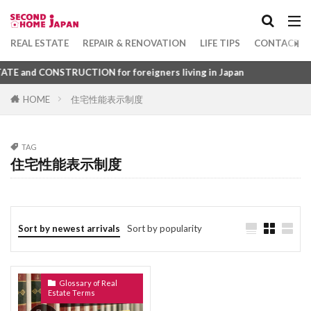
Apartment
坪
1DK
れんとろーる
れんたいほしょうにん
れんじふーど
れいんず
れいわ
Category
REAL ESTATE
REPAIR & RENOVATION
LIFE TIPS
CONTACT U
れいぞうこ
れいきん
れいあうと
 and CONSTRUCTION for foreigners living in Japan
るーふばるこにー
ゆにゅうじゅうたく
HOME
住宅性能表示制度
ゆかめんせき
ぼうすいぱん
まちやいっとう
Tag
みずまわり
みかげいし
まんすりーまんしょん
1DK
びじねすほてる
ふつうちんたい
まんしょんぎゃらりー
まんしょん
TAG
ふすま
ふくろじ
ふきぬけ
ふうじょしつ
住宅性能表示制度
まんがきっさ
まんが
まどりず
まどり
ふぁーにっしゅどあぱーとめんと
まちや
みなしどうろ
まち
ふぁーにっしゅど
ぴーたいる
びーえす
ますたーりーす
まじで
まぐち
まくど
ひょうご
ふようこうじょ
ひとつぼ
Sort by newest arrivals
Sort by popularity
まえやちん
まえばらいやちん
まいど
ひきわたし
ひきど
ひかりふぁいばー
ぼうはんがらす
ぼうはんかめら
みとめいん
ひかりてれび
ひあたりりょうこう
ぱーごら
みなし道路
ゆかだんぼう
Glossary of Real
ぱーきんぐ
ばるこにー
ばするーむ
Estate Terms
もくぞうじくぐみこうほう
ゆかしたしゅうのう
ふどうさんぎょうしゃ
ふらっと