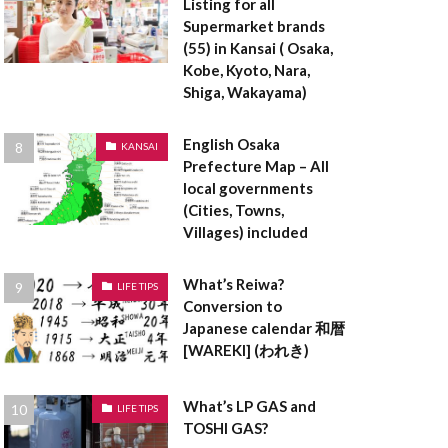
Listing for all
登記事項証明書
Supermarket brands
料
空き家
(55) in Kansai ( Osaka,
登録免許税
Kobe, Kyoto, Nara,
Shiga, Wakayama)
貸借対照表
設計
English Osaka
KANSAI
茅葺屋根
Prefecture Map – All
local governments
ークリーマンション
(Cities, Towns,
ロックウール
Villages) included
ラーメン構造
What’s Reiwa?
LIFE TIPS
Conversion to
ペアガラス
Japanese calendar 和暦
[WAREKI] (われき)
表者印
京都
ンダントライト
What’s LP GAS and
LIFE TIPS
TOSHI GAS?
ックハウス症候群