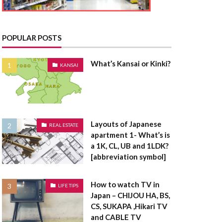
とうきりょう
んきこうじし
たく
POPULAR POSTS
てんたいしゃく
What’s Kansai or Kinki?
KANSAI
たうんはうす
さく
たてうり
Layouts of Japanese
REAL ESTATE
apartment 1- What’s is
ちゅうこ
a 1K, CL, UB and 1LDK?
ちゅうかい
[abbreviation symbol]
うは
ちけんしゃ
ょうしゃいん
How to watch TV in
LIFE TIPS
Japan – CHIJOU HA, BS,
欠陥住宅
CS, SUKAPA ,Hikari TV
棟木
棟上げ
and CABLE TV