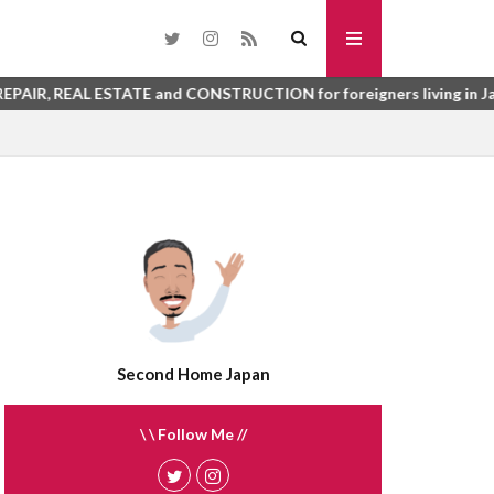
toho
SURYO
washi datami
STATE and CONSTRUCTION for foreigners living in Japan
urinushi
me
tsuboniwa
sunroom
syurou
kai
suisen
うじょしつ
sokotsuki
うご
enbukuro
れび
atemono
さんぎょうしゃ
tategu
tatami
Second Home Japan
ほしょうにん
ふらっと35
\ \ Follow Me //
う
ばいかい