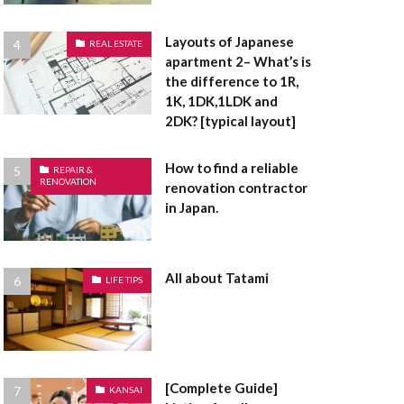
面
浴室乾燥機
有姿
現況有姿
Layouts of Japanese
REAL ESTATE
災害危険区域
apartment 2– What’s is
the difference to 1R,
通賃貸
用途地域
1K, 1DK,1LDK and
建売住宅
建売
2DK? [typical layout]
底なし
床面積
How to find a reliable
定都市
REPAIR &
RENOVATION
renovation contractor
敷金
敷引
in Japan.
指定避難場所
礎
違反建築物
者控除
All about Tatami
LIFE TIPS
造作
長押
間取り
電気温水器
防音サッシ
[Complete Guide]
KANSAI