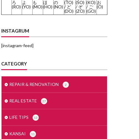
ろ
よ
も
ほ
の
(TO)
(SO)
(KO)
お
(RO)
(YO)
(MO)
(HO)
(NO)
/ ど
/ ぞ
/ ご
(O)
みかげいし
(DO)
(ZO)
(GO)
まどりず
まくど
INSTAGRUM
とめいん
[instagram-feed]
どうとう
もでるるーむ
CATEGORY
めんごうし
とくやく
すかぱー
REPAIR & RENOVATION
2
せつ
じもく
REAL ESTATE
27
しーりんぐ
すまほ
LIFE TIPS
13
ぜいりし
んたくき
KANSAI
11