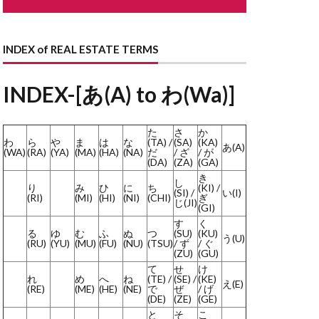
ながや
どない
どす
INDEX of REAL ESTATE TERMS
す
とこのま
はり
INDEX-[あ(A) to わ(Wa)]
まど
た
さ
か
わ
ら
や
ま
は
な
(TA) /
(SA)
(KA)
あ(A)
ょうせい
(WA)
(RA)
(YA)
(MA)
(HA)
(NA)
だ
/ ざ
/ が
(DA)
(ZA)
(GA)
かいしゃ
き
し
り
み
ひ
に
ち
(KI) /
らんま
(SI) /
い(I)
(RI)
(MI)
(HI)
(NI)
(CHI)
ぎ
じ(JI)
(GI)
よくしつかんそうき
す
く
る
ゆ
む
ふ
ぬ
つ
(SU)
(KU)
ようさん
う(U)
(RU)
(YU)
(MU)
(FU)
(NU)
(TSU)
/ ず
/ ぐ
(ZU)
(GU)
しだたみ
て
せ
け
りーん
れ
め
へ
ね
(TE) /
(SE) /
(KE)
え(E)
(RE)
(ME)
(HE)
(NE)
で
ぜ
/ げ
ほしょうにん
(DE)
(ZE)
(GE)
と
そ
こ
ーふばるこにー