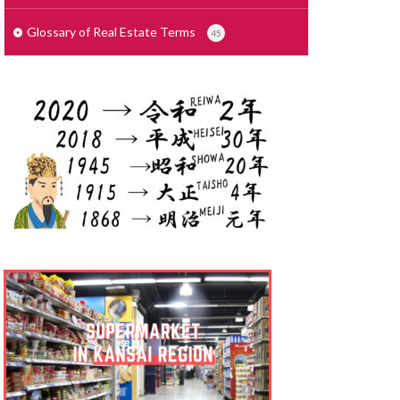
せこうがいしゃ
で
しょざいち
Glossary of Real Estate Terms
45
さいでぃんぐ
りょう
ょりょうぞく
ょうぎょうちいき
しゃっかんほう
しむふりー
しきびき
くりーと ぞう
っかけいやく
んたいまんしょん
りょうこう
たく