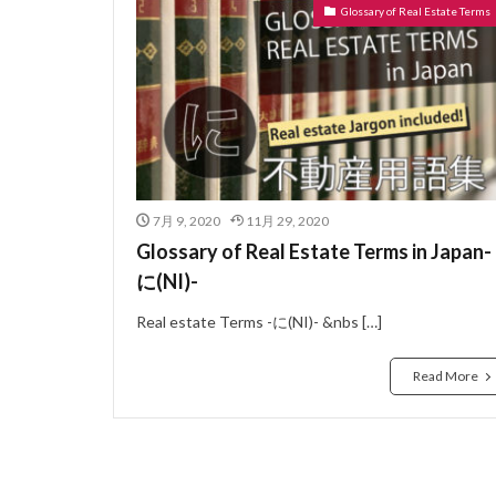
Glossary of Real Estate Terms
ぼうかと
な
ないらんかい
どこも
どう
にじゅうさっし
はめ殺し窓
はうすめーかー
7月 9, 2020
11月 29, 2020
のべゆかめんせき
Glossary of Real Estate Terms in Japan-
ねぎり
ぬれ
に(NI)-
よーさん
り
Real estate Terms -に(NI)- &nbs […]
らぶほてる
よくしつ
よ
Read More
ようけ
りゅ
わしたたみ
ろーるかーてん
れんじふーど