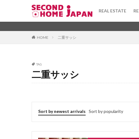
toshi gas
tor
REAL ESTATE
RE
todofuken
to
terrace house
Apartment
坪
washi
warek
Category
HOME
二重サッシ
uchinori
tou
tsubo
townh
taishinkijun
Tag
TAG
syueki
super
二重サッシ
1DK
びじね
stainedglass
ふぁーにっしゅど
taisho
taiyo
ふようこうじょ
tenant
tekko
ひあたりりょうこ
teiki shakka
ふらっと
ば
Sort by newest arrivals
Sort by popularity
tanpo
takush
ほしょうきん
へんどうきんりが
ぶんじょうちんた