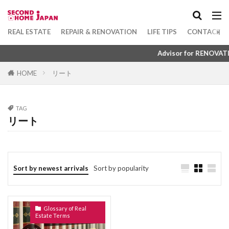
ろーるすくりーん
ろーるかーてん
Apartment
坪
1DK
ろっくうーる
るーばー
ろせんか
Category
REAL ESTATE
REPAIR & RENOVATION
LIFE TIPS
CONTACT U
れんとろーる
れんたいほしょうにん
れんじふーど
れいんず
れいわ
Advisor for RENOVATION, 
れいぞうこ
れいきん
れいあうと
HOME
リート
Tag
るーふばるこにー
ゆにゅうじゅうたく
1DK
びじねすほてる
ふつうちんたい
ゆかめんせき
ぼうすいぱん
まちやいっとう
TAG
ふすま
ふくろじ
ふきぬけ
ふうじょしつ
みずまわり
みかげいし
まんすりーまんしょん
リート
ふぁーにっしゅどあぱーとめんと
まんしょんぎゃらりー
まんしょん
ふぁーにっしゅど
ぴーたいる
びーえす
まんがきっさ
まんが
まどりず
まどり
ひょうご
ふようこうじょ
ひとつぼ
まちや
みなしどうろ
まち
Sort by newest arrivals
Sort by popularity
ひきわたし
ひきど
ひかりふぁいばー
ますたーりーす
まじで
まぐち
まくど
ひかりてれび
ひあたりりょうこう
ぱーごら
まえやちん
まえばらいやちん
まいど
Glossary of Real
ぱーきんぐ
ばるこにー
ばするーむ
ぼうはんがらす
ぼうはんかめら
みとめいん
Estate Terms
ふどうさんぎょうしゃ
ふらっと