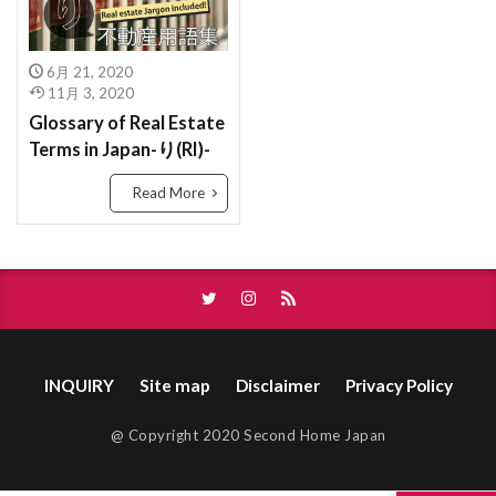
みなし道路
ゆかだんぼう
ばいかいけいやく
べた基礎
ほんま
もくぞうじくぐみこうほう
ゆかしたしゅうのう
ほようしょ
ほすてる
ほしょうにん
6月 21, 2020
ゆうどうとう
やふーもばいる
やちんほしょう
11月 3, 2020
ほしょうきん
ぺんだんとらいと
ぺっと
もよりえき
ものおき
もとづけ
もとずけ
Glossary of Real Estate
ぺあがらす
べっそう
べたきそ
もでるるーむ
もでるはうす
もくぞうじくぐみ
Terms in Japan-り(RI)-
ふらっと35
へんどうきんりがた
へきしん
みんか
めーたーぼっくす
めんてなんす
Read More
へいせい
ぷろぱんがす
ぷれはぶ
めんごうし
めっちゃ
めぞねっと
むら
ぶんぴつ
ぶんじょうちんたい
ぶんじょう
むねあげ
むなぎ
みんぱく
みんしゅく
ぶろっくべえ
ふらっと３５
とくやく
とくていもくてき
わんるーむ
ばいかいほうしゅう
ばいかい
ぼうかと
じゅうきょちいき
すけるとん
すきやずくり
ないけん
にこうどうろ
なんぼ
なんど
すかぱー
じょうとうしき
じょうとう
なら
なげし
ながや
ないらんかい
INQUIRY
Site map
Disclaimer
Privacy Policy
じょう
じゅうようじこう
じゅうたく
ないらん
ないようしょうめい ゆうびん
どま
じゅうせつ
じもく
すてんどぐらす
@ Copyright 2020 Second Home Japan
にじゅうまど
どない
どす
どこも
じついん
じこぶっけん
じこう
じあげ
どうろいちしてい
どうせん
とほ
とび