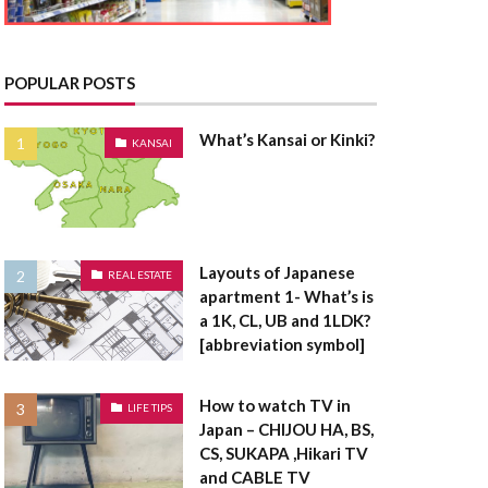
とうきりょう
んきこうじし
たく
POPULAR POSTS
てんたいしゃく
What’s Kansai or Kinki?
KANSAI
たうんはうす
さく
たてうり
Layouts of Japanese
REAL ESTATE
apartment 1- What’s is
ちゅうこ
a 1K, CL, UB and 1LDK?
ちゅうかい
[abbreviation symbol]
うは
ちけんしゃ
ょうしゃいん
How to watch TV in
LIFE TIPS
Japan – CHIJOU HA, BS,
欠陥住宅
CS, SUKAPA ,Hikari TV
棟木
棟上げ
and CABLE TV