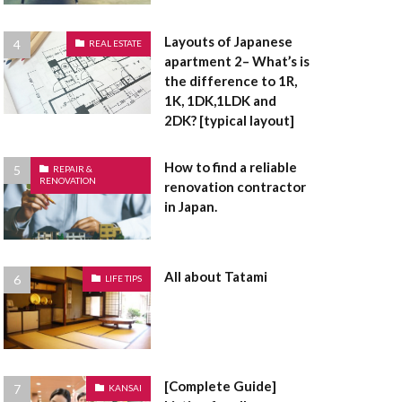
面
浴室乾燥機
有姿
現況有姿
Layouts of Japanese
REAL ESTATE
災害危険区域
apartment 2– What’s is
the difference to 1R,
通賃貸
用途地域
1K, 1DK,1LDK and
建売住宅
建売
2DK? [typical layout]
底なし
床面積
How to find a reliable
定都市
REPAIR &
RENOVATION
renovation contractor
敷金
敷引
in Japan.
指定避難場所
礎
違反建築物
者控除
All about Tatami
LIFE TIPS
造作
長押
間取り
電気温水器
防音サッシ
[Complete Guide]
KANSAI