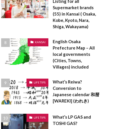
Listing for all
登記事項証明書
Supermarket brands
料
空き家
(55) in Kansai ( Osaka,
登録免許税
Kobe, Kyoto, Nara,
Shiga, Wakayama)
貸借対照表
設計
English Osaka
KANSAI
茅葺屋根
Prefecture Map – All
local governments
ークリーマンション
(Cities, Towns,
ロックウール
Villages) included
ラーメン構造
What’s Reiwa?
LIFE TIPS
Conversion to
ペアガラス
Japanese calendar 和暦
[WAREKI] (われき)
表者印
京都
ンダントライト
What’s LP GAS and
LIFE TIPS
TOSHI GAS?
ックハウス症候群