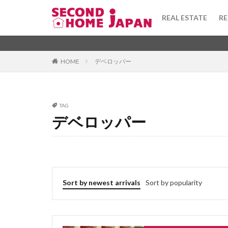
toshi gas
tor
REAL ESTATE
RE
todofuken
to
terrace house
Apartment
坪
washi
warek
Category
HOME
デベロッパー
uchinori
tou
tsubo
townh
taishinkijun
Tag
TAG
syueki
super
デベロッパー
1DK
びじね
stainedglass
ふぁーにっしゅど
taisho
taiyo
ふようこうじょ
tenant
tekko
ひあたりりょうこ
teiki shakka
ふらっと
ば
Sort by newest arrivals
Sort by popularity
tanpo
takush
ほしょうきん
へんどうきんりが
ぶんじょうちんた