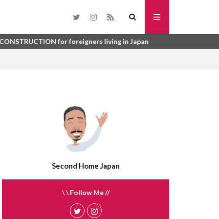
toho
SURYO
washi datami
or foreigners living in Japan
urinushi
me
tsuboniwa
sunroom
syurou
kai
suisen
うじょしつ
sokotsuki
うご
enbukuro
れび
atemono
さんぎょうしゃ
tategu
tatami
Second Home Japan
ほしょうにん
ふらっと35
\ \ Follow Me //
う
ばいかい