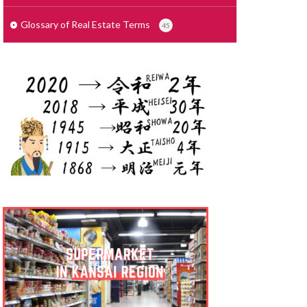
せこうがいしゃ
で
しょざいち
Glossary of Real Estate Terms
45
さいでぃんぐ
りょう
ょりょうぞく
ょうぎょうちいき
しゃっかんほう
しむふりー
しきびき
くりーと ぞう
っかけいやく
んたいまんしょん
りょうこう
たく