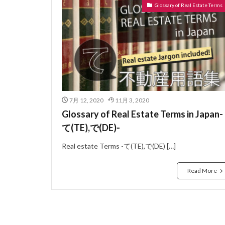
Glossary of Real Estate Terms
ぼうかと
な
ないらんかい
どこも
どう
にじゅうさっし
はめ殺し窓
はうすめーかー
7月 12, 2020
11月 3, 2020
のべゆかめんせき
Glossary of Real Estate Terms in Japan-
ねぎり
ぬれ
て(TE),で(DE)-
よーさん
り
Real estate Terms -て(TE),で(DE) […]
らぶほてる
よくしつ
よ
Read More
ようけ
りゅ
わしたたみ
ろーるかーてん
れんじふーど