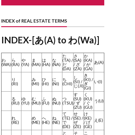
ながや
どない
どす
INDEX of REAL ESTATE TERMS
す
とこのま
はり
INDEX-[あ(A) to わ(Wa)]
まど
た
さ
か
わ
ら
や
ま
は
な
(TA) /
(SA)
(KA)
あ(A)
ょうせい
(WA)
(RA)
(YA)
(MA)
(HA)
(NA)
だ
/ ざ
/ が
(DA)
(ZA)
(GA)
かいしゃ
き
し
り
み
ひ
に
ち
(KI) /
らんま
(SI) /
い(I)
(RI)
(MI)
(HI)
(NI)
(CHI)
ぎ
じ(JI)
(GI)
よくしつかんそうき
す
く
る
ゆ
む
ふ
ぬ
つ
(SU)
(KU)
ようさん
う(U)
(RU)
(YU)
(MU)
(FU)
(NU)
(TSU)
/ ず
/ ぐ
(ZU)
(GU)
しだたみ
て
せ
け
りーん
れ
め
へ
ね
(TE) /
(SE) /
(KE)
え(E)
(RE)
(ME)
(HE)
(NE)
で
ぜ
/ げ
ほしょうにん
(DE)
(ZE)
(GE)
と
そ
こ
ーふばるこにー