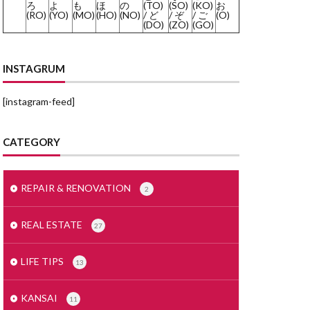
ろ
よ
も
ほ
の
(TO)
(SO)
(KO)
お
(RO)
(YO)
(MO)
(HO)
(NO)
/ ど
/ ぞ
/ ご
(O)
みかげいし
(DO)
(ZO)
(GO)
まどりず
まくど
INSTAGRUM
とめいん
[instagram-feed]
どうとう
もでるるーむ
CATEGORY
めんごうし
とくやく
すかぱー
REPAIR & RENOVATION
2
せつ
じもく
REAL ESTATE
27
しーりんぐ
すまほ
LIFE TIPS
13
ぜいりし
んたくき
KANSAI
11