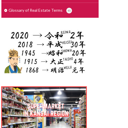
せこうがいしゃ
で
しょざいち
Glossary of Real Estate Terms
45
さいでぃんぐ
りょう
ょりょうぞく
ょうぎょうちいき
しゃっかんほう
しむふりー
しきびき
くりーと ぞう
っかけいやく
んたいまんしょん
りょうこう
たく