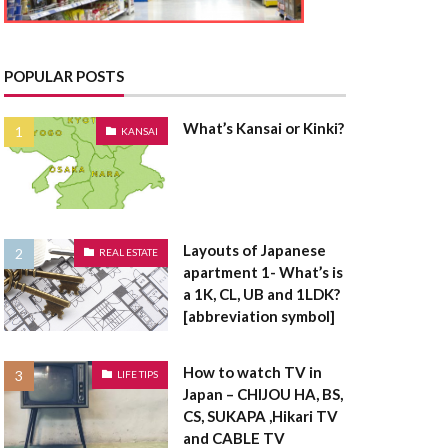
とうきりょう
んきこうじし
たく
POPULAR POSTS
てんたいしゃく
What’s Kansai or Kinki?
KANSAI
たうんはうす
さく
たてうり
Layouts of Japanese
REAL ESTATE
apartment 1- What’s is
ちゅうこ
a 1K, CL, UB and 1LDK?
ちゅうかい
[abbreviation symbol]
うは
ちけんしゃ
ょうしゃいん
How to watch TV in
LIFE TIPS
Japan – CHIJOU HA, BS,
欠陥住宅
CS, SUKAPA ,Hikari TV
棟木
棟上げ
and CABLE TV