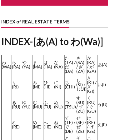
ながや
どない
どす
INDEX of REAL ESTATE TERMS
す
とこのま
はり
INDEX-[あ(A) to わ(Wa)]
まど
た
さ
か
わ
ら
や
ま
は
な
(TA) /
(SA)
(KA)
あ(A)
ょうせい
(WA)
(RA)
(YA)
(MA)
(HA)
(NA)
だ
/ ざ
/ が
(DA)
(ZA)
(GA)
かいしゃ
き
し
り
み
ひ
に
ち
(KI) /
らんま
(SI) /
い(I)
(RI)
(MI)
(HI)
(NI)
(CHI)
ぎ
じ(JI)
(GI)
よくしつかんそうき
す
く
る
ゆ
む
ふ
ぬ
つ
(SU)
(KU)
ようさん
う(U)
(RU)
(YU)
(MU)
(FU)
(NU)
(TSU)
/ ず
/ ぐ
(ZU)
(GU)
しだたみ
て
せ
け
りーん
れ
め
へ
ね
(TE) /
(SE) /
(KE)
え(E)
(RE)
(ME)
(HE)
(NE)
で
ぜ
/ げ
ほしょうにん
(DE)
(ZE)
(GE)
と
そ
こ
ーふばるこにー