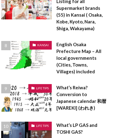
Listing for all
登記事項証明書
Supermarket brands
料
空き家
(55) in Kansai ( Osaka,
登録免許税
Kobe, Kyoto, Nara,
Shiga, Wakayama)
貸借対照表
設計
English Osaka
KANSAI
茅葺屋根
Prefecture Map – All
local governments
ークリーマンション
(Cities, Towns,
ロックウール
Villages) included
ラーメン構造
What’s Reiwa?
LIFE TIPS
Conversion to
ペアガラス
Japanese calendar 和暦
[WAREKI] (われき)
表者印
京都
ンダントライト
What’s LP GAS and
LIFE TIPS
TOSHI GAS?
ックハウス症候群