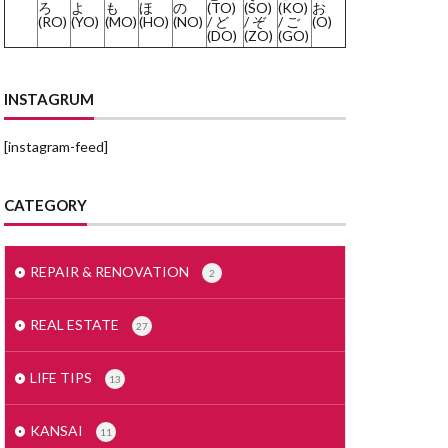
ろ
よ
も
ほ
の
(TO)
(SO)
(KO)
お
(RO)
(YO)
(MO)
(HO)
(NO)
/ ど
/ ぞ
/ ご
(O)
みかげいし
(DO)
(ZO)
(GO)
まどりず
まくど
INSTAGRUM
とめいん
[instagram-feed]
どうとう
もでるるーむ
CATEGORY
めんごうし
とくやく
すかぱー
REPAIR & RENOVATION
2
せつ
じもく
REAL ESTATE
27
しーりんぐ
すまほ
LIFE TIPS
13
ぜいりし
んたくき
KANSAI
11