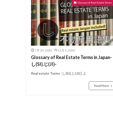
Glossary of Real Estate Terms
ぼうかと
な
ないらんかい
どこも
どう
にじゅうさっし
はめ殺し窓
はうすめーかー
7月 20, 2020
11月 3, 2020
のべゆかめんせき
Glossary of Real Estate Terms in Japan-
ねぎり
ぬれ
し(SI),じ(JI)-
よーさん
り
Real estate Terms -し(SI),じ(JI) […]
らぶほてる
よくしつ
よ
Read More
ようけ
りゅ
わしたたみ
ろーるかーてん
れんじふーど