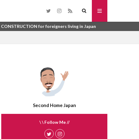
toho
SURYO
washi datami
for foreigners living in Japan
urinushi
me
tsuboniwa
sunroom
syurou
kai
suisen
うじょしつ
sokotsuki
うご
enbukuro
れび
atemono
さんぎょうしゃ
tategu
tatami
Second Home Japan
ほしょうにん
ふらっと35
\ \ Follow Me //
う
ばいかい