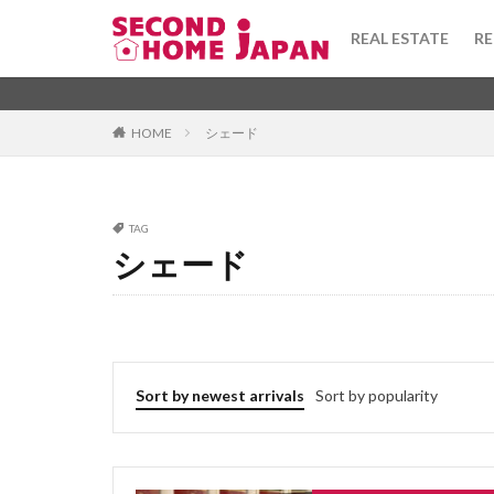
toshi gas
tor
REAL ESTATE
RE
todofuken
to
terrace house
Apartment
坪
washi
warek
Category
HOME
シェード
uchinori
tou
tsubo
townh
taishinkijun
Tag
TAG
syueki
super
シェード
1DK
びじね
stainedglass
ふぁーにっしゅど
taisho
taiyo
ふようこうじょ
tenant
tekko
ひあたりりょうこ
teiki shakka
ふらっと
ば
Sort by newest arrivals
Sort by popularity
tanpo
takush
ほしょうきん
へんどうきんりが
ぶんじょうちんた