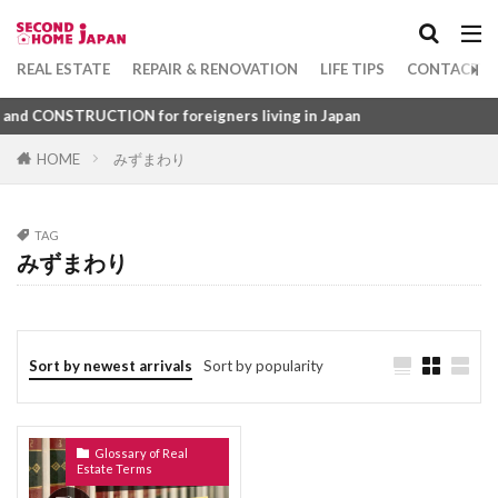
ろーるすくりーん
ろーるかーてん
Apartment
坪
1DK
ろっくうーる
るーばー
ろせんか
Category
REAL ESTATE
REPAIR & RENOVATION
LIFE TIPS
CONTACT U
れんとろーる
れんたいほしょうにん
れんじふーど
れいんず
れいわ
 CONSTRUCTION for foreigners living in Japan
れいぞうこ
れいきん
れいあうと
HOME
みずまわり
Tag
るーふばるこにー
ゆにゅうじゅうたく
1DK
びじねすほてる
ふつうちんたい
ゆかめんせき
ぼうすいぱん
まちやいっとう
TAG
ふすま
ふくろじ
ふきぬけ
ふうじょしつ
みずまわり
みかげいし
まんすりーまんしょん
みずまわり
ふぁーにっしゅどあぱーとめんと
まんしょんぎゃらりー
まんしょん
ふぁーにっしゅど
ぴーたいる
びーえす
まんがきっさ
まんが
まどりず
まどり
ひょうご
ふようこうじょ
ひとつぼ
まちや
みなしどうろ
まち
Sort by newest arrivals
Sort by popularity
ひきわたし
ひきど
ひかりふぁいばー
ますたーりーす
まじで
まぐち
まくど
ひかりてれび
ひあたりりょうこう
ぱーごら
まえやちん
まえばらいやちん
まいど
Glossary of Real
ぱーきんぐ
ばるこにー
ばするーむ
ぼうはんがらす
ぼうはんかめら
みとめいん
Estate Terms
ふどうさんぎょうしゃ
ふらっと