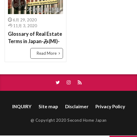
みなし道路
ゆかだんぼう
ばいかいけいやく
べた基礎
ほんま
もくぞうじくぐみこうほう
ゆかしたしゅうのう
ほようしょ
ほすてる
ほしょうにん
6月 29, 2020
ゆうどうとう
やふーもばいる
やちんほしょう
11月 3, 2020
ほしょうきん
ぺんだんとらいと
ぺっと
もよりえき
ものおき
もとづけ
もとずけ
Glossary of Real Estate
ぺあがらす
べっそう
べたきそ
もでるるーむ
もでるはうす
もくぞうじくぐみ
Terms in Japan-み(MI)-
ふらっと35
へんどうきんりがた
へきしん
みんか
めーたーぼっくす
めんてなんす
Read More
へいせい
ぷろぱんがす
ぷれはぶ
めんごうし
めっちゃ
めぞねっと
むら
ぶんぴつ
ぶんじょうちんたい
ぶんじょう
むねあげ
むなぎ
みんぱく
みんしゅく
ぶろっくべえ
ふらっと３５
とくやく
とくていもくてき
わんるーむ
ばいかいほうしゅう
ばいかい
ぼうかと
じゅうきょちいき
すけるとん
すきやずくり
ないけん
にこうどうろ
なんぼ
なんど
すかぱー
じょうとうしき
じょうとう
なら
なげし
ながや
ないらんかい
INQUIRY
Site map
Disclaimer
Privacy Policy
じょう
じゅうようじこう
じゅうたく
ないらん
ないようしょうめい ゆうびん
どま
じゅうせつ
じもく
すてんどぐらす
@ Copyright 2020 Second Home Japan
にじゅうまど
どない
どす
どこも
じついん
じこぶっけん
じこう
じあげ
どうろいちしてい
どうせん
とほ
とび