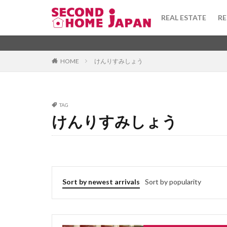
toshi gas
tor
REAL ESTATE
RE
todofuken
to
terrace house
Apartment
坪
Advi
washi
warek
Category
HOME
けんりすみしょう
uchinori
tou
tsubo
townh
taishinkijun
Tag
TAG
syueki
super
けんりすみしょう
1DK
びじね
stainedglass
ふぁーにっしゅど
taisho
taiyo
ふようこうじょ
tenant
tekko
ひあたりりょうこ
teiki shakka
ふらっと
ば
Sort by newest arrivals
Sort by popularity
tanpo
takush
ほしょうきん
へんどうきんりが
ぶんじょうちんた