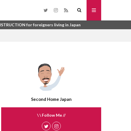
toho
SURYO
washi datami
oreigners living in Japan
urinushi
me
tsuboniwa
sunroom
syurou
kai
suisen
うじょしつ
sokotsuki
うご
enbukuro
れび
atemono
さんぎょうしゃ
tategu
tatami
Second Home Japan
ほしょうにん
ふらっと35
\ \ Follow Me //
う
ばいかい