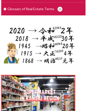
せこうがいしゃ
で
しょざいち
Glossary of Real Estate Terms
45
さいでぃんぐ
りょう
ょりょうぞく
ょうぎょうちいき
しゃっかんほう
しむふりー
しきびき
くりーと ぞう
っかけいやく
んたいまんしょん
りょうこう
たく