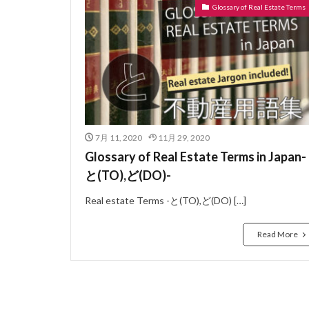
Glossary of Real Estate Terms
ぼうかと
な
ないらんかい
どこも
どう
にじゅうさっし
はめ殺し窓
はうすめーかー
7月 11, 2020
11月 29, 2020
のべゆかめんせき
Glossary of Real Estate Terms in Japan-
ねぎり
ぬれ
と(TO),ど(DO)-
よーさん
り
Real estate Terms -と(TO),ど(DO) […]
らぶほてる
よくしつ
よ
Read More
ようけ
りゅ
わしたたみ
ろーるかーてん
れんじふーど