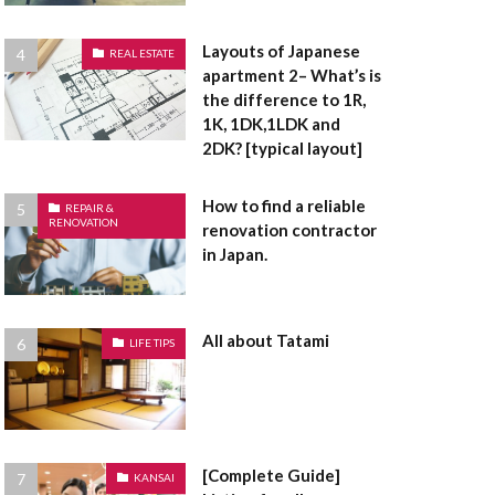
面
浴室乾燥機
有姿
現況有姿
Layouts of Japanese
REAL ESTATE
災害危険区域
apartment 2– What’s is
the difference to 1R,
通賃貸
用途地域
1K, 1DK,1LDK and
建売住宅
建売
2DK? [typical layout]
底なし
床面積
How to find a reliable
定都市
REPAIR &
RENOVATION
renovation contractor
敷金
敷引
in Japan.
指定避難場所
礎
違反建築物
者控除
All about Tatami
LIFE TIPS
造作
長押
間取り
電気温水器
防音サッシ
[Complete Guide]
KANSAI