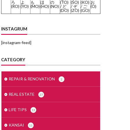
ろ
よ
も
ほ
の
(TO)
(SO)
(KO)
お
(RO)
(YO)
(MO)
(HO)
(NO)
/ ど
/ ぞ
/ ご
(O)
みかげいし
(DO)
(ZO)
(GO)
まどりず
まくど
INSTAGRUM
とめいん
[instagram-feed]
どうとう
もでるるーむ
CATEGORY
めんごうし
とくやく
すかぱー
REPAIR & RENOVATION
2
せつ
じもく
REAL ESTATE
27
しーりんぐ
すまほ
LIFE TIPS
13
ぜいりし
んたくき
KANSAI
11