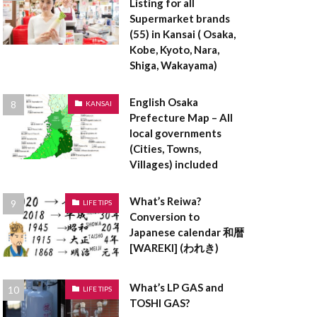
Listing for all
登記事項証明書
Supermarket brands
料
空き家
(55) in Kansai ( Osaka,
登録免許税
Kobe, Kyoto, Nara,
Shiga, Wakayama)
貸借対照表
設計
English Osaka
KANSAI
茅葺屋根
Prefecture Map – All
local governments
ークリーマンション
(Cities, Towns,
ロックウール
Villages) included
ラーメン構造
What’s Reiwa?
LIFE TIPS
Conversion to
ペアガラス
Japanese calendar 和暦
[WAREKI] (われき)
表者印
京都
ンダントライト
What’s LP GAS and
LIFE TIPS
TOSHI GAS?
ックハウス症候群