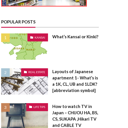
とうきりょう
んきこうじし
たく
POPULAR POSTS
てんたいしゃく
What’s Kansai or Kinki?
KANSAI
たうんはうす
さく
たてうり
Layouts of Japanese
REAL ESTATE
apartment 1- What’s is
ちゅうこ
a 1K, CL, UB and 1LDK?
ちゅうかい
[abbreviation symbol]
うは
ちけんしゃ
ょうしゃいん
How to watch TV in
LIFE TIPS
Japan – CHIJOU HA, BS,
欠陥住宅
CS, SUKAPA ,Hikari TV
棟木
棟上げ
and CABLE TV