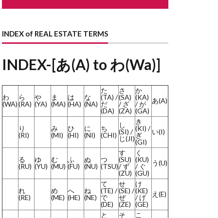
ながや
どない
どす
INDEX of REAL ESTATE TERMS
す
とこのま
はり
INDEX-[あ(A) to わ(Wa)]
まど
た
さ
か
わ
ら
や
ま
は
な
(TA) /
(SA)
(KA)
あ(A)
ょうせい
(WA)
(RA)
(YA)
(MA)
(HA)
(NA)
だ
/ ざ
/ が
(DA)
(ZA)
(GA)
かいしゃ
き
し
り
み
ひ
に
ち
(KI) /
らんま
(SI) /
い(I)
(RI)
(MI)
(HI)
(NI)
(CHI)
ぎ
じ(JI)
(GI)
よくしつかんそうき
す
く
る
ゆ
む
ふ
ぬ
つ
(SU)
(KU)
ようさん
う(U)
(RU)
(YU)
(MU)
(FU)
(NU)
(TSU)
/ ず
/ ぐ
(ZU)
(GU)
しだたみ
て
せ
け
りーん
れ
め
へ
ね
(TE) /
(SE) /
(KE)
え(E)
(RE)
(ME)
(HE)
(NE)
で
ぜ
/ げ
ほしょうにん
(DE)
(ZE)
(GE)
と
そ
こ
ーふばるこにー