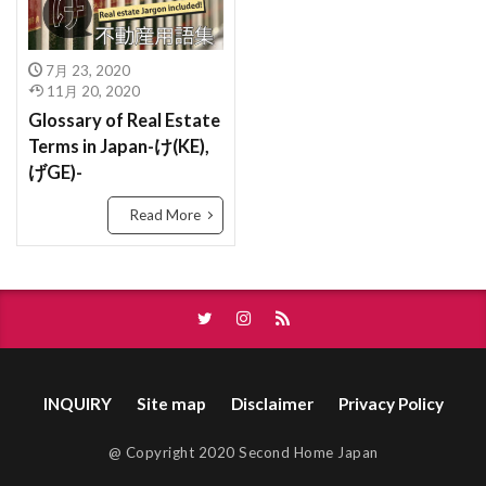
ゆうどうとう
やふーもばいる
やちんほしょう
ばいかいけいやく
べた基礎
ほんま
もよりえき
ものおき
もとづけ
もとずけ
ほようしょ
ほすてる
ほしょうにん
7月 23, 2020
もでるるーむ
もでるはうす
もくぞうじくぐみ
11月 20, 2020
ほしょうきん
ぺんだんとらいと
ぺっと
Glossary of Real Estate
みんか
めーたーぼっくす
めんてなんす
ぺあがらす
べっそう
べたきそ
Terms in Japan-け(KE),
めんごうし
めっちゃ
めぞねっと
むら
ふらっと35
へんどうきんりがた
へきしん
げGE)-
むねあげ
むなぎ
みんぱく
みんしゅく
へいせい
ぷろぱんがす
ぷれはぶ
Read More
とくやく
とくていもくてき
わんるーむ
ぶんぴつ
ぶんじょうちんたい
ぶんじょう
じゅうきょちいき
すけるとん
すきやずくり
ぶろっくべえ
ふらっと３５
すかぱー
じょうとうしき
じょうとう
ばいかいほうしゅう
ばいかい
ぼうかと
じょう
じゅうようじこう
じゅうたく
ないけん
にこうどうろ
なんぼ
なんど
じゅうせつ
じもく
すてんどぐらす
なら
なげし
ながや
ないらんかい
INQUIRY
Site map
Disclaimer
Privacy Policy
じついん
じこぶっけん
じこう
じあげ
ないらん
ないようしょうめい ゆうびん
どま
しーりんぐふぁん
しーりんぐ
にじゅうまど
どない
どす
どこも
@ Copyright 2020 Second Home Japan
しんちくまんしょん
しんちく
しんきくさい
どうろいちしてい
どうせん
とほ
とび