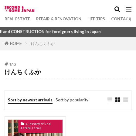
Apartment
坪
1DK
れんとろーる
れんたいほしょうにん
れんじふーど
れいんず
れいわ
Category
REAL ESTATE
REPAIR & RENOVATION
LIFE TIPS
CONTACT U
れいぞうこ
れいきん
れいあうと
d CONSTRUCTION for foreigners living in Japan
るーふばるこにー
ゆにゅうじゅうたく
HOME
けんちくふか
ゆかめんせき
ぼうすいぱん
まちやいっとう
Tag
みずまわり
みかげいし
まんすりーまんしょん
1DK
びじねすほてる
ふつうちんたい
まんしょんぎゃらりー
まんしょん
TAG
ふすま
ふくろじ
ふきぬけ
ふうじょしつ
けんちくふか
まんがきっさ
まんが
まどりず
まどり
ふぁーにっしゅどあぱーとめんと
まちや
みなしどうろ
まち
ふぁーにっしゅど
ぴーたいる
びーえす
ますたーりーす
まじで
まぐち
まくど
ひょうご
ふようこうじょ
ひとつぼ
Sort by newest arrivals
Sort by popularity
まえやちん
まえばらいやちん
まいど
ひきわたし
ひきど
ひかりふぁいばー
ぼうはんがらす
ぼうはんかめら
みとめいん
ひかりてれび
ひあたりりょうこう
ぱーごら
みなし道路
ゆかだんぼう
Glossary of Real
ぱーきんぐ
ばるこにー
ばするーむ
Estate Terms
もくぞうじくぐみこうほう
ゆかしたしゅうのう
ふどうさんぎょうしゃ
ふらっと