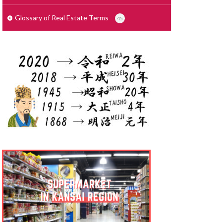
せこうがいしゃ
で
しょざいち
Glossary of Real Estate Terms
45
さいでぃんぐ
りょう
ょりょうぞく
ょうぎょうちいき
しゃっかんほう
しむふりー
しきびき
くりーと ぞう
っかけいやく
んたいまんしょん
りょうこう
たく