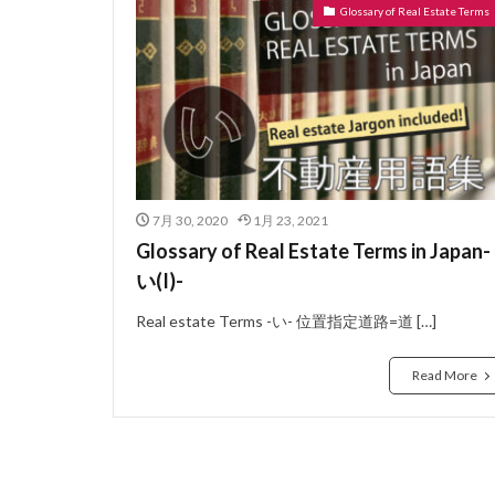
Glossary of Real Estate Terms
ぼうかと
な
ないらんかい
どこも
どう
にじゅうさっし
はめ殺し窓
はうすめーかー
7月 30, 2020
1月 23, 2021
のべゆかめんせき
Glossary of Real Estate Terms in Japan-
ねぎり
ぬれ
い(I)-
よーさん
り
Real estate Terms -い- 位置指定道路=道 […]
らぶほてる
よくしつ
よ
Read More
ようけ
りゅ
わしたたみ
ろーるかーてん
れんじふーど