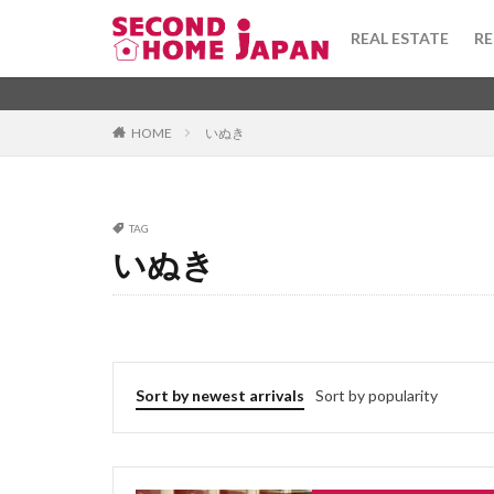
toshi gas
tor
REAL ESTATE
RE
todofuken
to
terrace house
Apartment
坪
Adviso
washi
warek
Category
HOME
いぬき
uchinori
tou
tsubo
townh
taishinkijun
Tag
TAG
syueki
super
いぬき
1DK
びじね
stainedglass
ふぁーにっしゅど
taisho
taiyo
ふようこうじょ
tenant
tekko
ひあたりりょうこ
teiki shakka
ふらっと
ば
Sort by newest arrivals
Sort by popularity
tanpo
takush
ほしょうきん
へんどうきんりが
ぶんじょうちんた