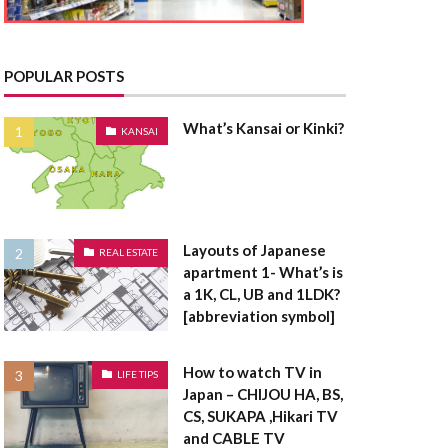
とうきりょう
んきこうじし
たく
POPULAR POSTS
てんたいしゃく
What’s Kansai or Kinki?
KANSAI
たうんはうす
さく
たてうり
Layouts of Japanese
REAL ESTATE
apartment 1- What’s is
ちゅうこ
a 1K, CL, UB and 1LDK?
ちゅうかい
[abbreviation symbol]
うは
ちけんしゃ
ょうしゃいん
How to watch TV in
LIFE TIPS
Japan – CHIJOU HA, BS,
欠陥住宅
CS, SUKAPA ,Hikari TV
棟木
棟上げ
and CABLE TV