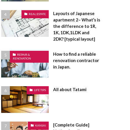
面
浴室乾燥機
有姿
現況有姿
Layouts of Japanese
REAL ESTATE
災害危険区域
apartment 2– What’s is
the difference to 1R,
通賃貸
用途地域
1K, 1DK,1LDK and
建売住宅
建売
2DK? [typical layout]
底なし
床面積
How to find a reliable
定都市
REPAIR &
RENOVATION
renovation contractor
敷金
敷引
in Japan.
指定避難場所
礎
違反建築物
者控除
All about Tatami
LIFE TIPS
造作
長押
間取り
電気温水器
防音サッシ
[Complete Guide]
KANSAI