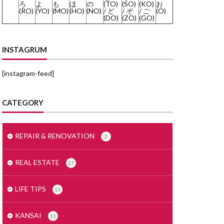
ろ
よ
も
ほ
の
(TO)
(SO)
(KO)
お
(RO)
(YO)
(MO)
(HO)
(NO)
/ ど
/ ぞ
/ ご
(O)
みかげいし
(DO)
(ZO)
(GO)
まどりず
まくど
INSTAGRUM
とめいん
[instagram-feed]
どうとう
もでるるーむ
CATEGORY
めんごうし
とくやく
すかぱー
REPAIR & RENOVATION
2
せつ
じもく
REAL ESTATE
27
しーりんぐ
すまほ
LIFE TIPS
13
ぜいりし
んたくき
KANSAI
11