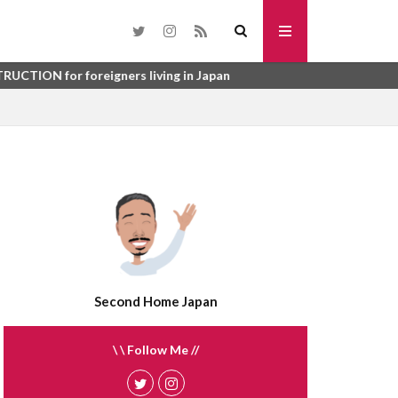
toho
SURYO
washi datami
eigners living in Japan
urinushi
me
tsuboniwa
sunroom
syurou
kai
suisen
うじょしつ
sokotsuki
うご
enbukuro
れび
atemono
さんぎょうしゃ
tategu
tatami
Second Home Japan
ほしょうにん
ふらっと35
\ \ Follow Me //
う
ばいかい