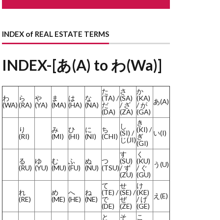
ながや
どない
どす
INDEX of REAL ESTATE TERMS
す
とこのま
はり
INDEX-[あ(A) to わ(Wa)]
まど
た
さ
か
わ
ら
や
ま
は
な
(TA) /
(SA)
(KA)
あ(A)
ょうせい
(WA)
(RA)
(YA)
(MA)
(HA)
(NA)
だ
/ ざ
/ が
(DA)
(ZA)
(GA)
かいしゃ
き
し
り
み
ひ
に
ち
(KI) /
らんま
(SI) /
い(I)
(RI)
(MI)
(HI)
(NI)
(CHI)
ぎ
じ(JI)
(GI)
よくしつかんそうき
す
く
る
ゆ
む
ふ
ぬ
つ
(SU)
(KU)
ようさん
う(U)
(RU)
(YU)
(MU)
(FU)
(NU)
(TSU)
/ ず
/ ぐ
(ZU)
(GU)
しだたみ
て
せ
け
りーん
れ
め
へ
ね
(TE) /
(SE) /
(KE)
え(E)
(RE)
(ME)
(HE)
(NE)
で
ぜ
/ げ
ほしょうにん
(DE)
(ZE)
(GE)
と
そ
こ
ーふばるこにー