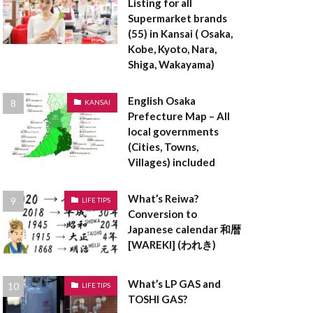
Listing for all
登記事項証明書
Supermarket brands
料
空き家
(55) in Kansai ( Osaka,
登録免許税
Kobe, Kyoto, Nara,
Shiga, Wakayama)
貸借対照表
設計
English Osaka
KANSAI
茅葺屋根
Prefecture Map – All
local governments
ークリーマンション
(Cities, Towns,
ロックウール
Villages) included
ラーメン構造
What’s Reiwa?
LIFE TIPS
Conversion to
ペアガラス
Japanese calendar 和暦
[WAREKI] (われき)
表者印
京都
ンダントライト
What’s LP GAS and
LIFE TIPS
TOSHI GAS?
ックハウス症候群