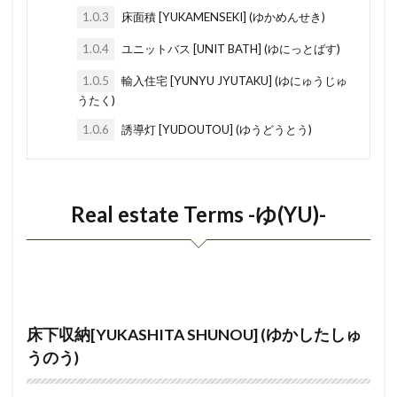
1.0.3
床面積 [YUKAMENSEKI] (ゆかめんせき)
とどうふけん
としがす
とこのま
印鑑証明書
印紙税
協会
区分所有権
1.0.4
ユニットバス [UNIT BATH] (ゆにっとばす)
にじゅうさっし
にせたいじゅうたく
はんげん
北側斜線
勝手口
動線
割賦販売
はうすくりーにんぐ
はる
はり
こうどちく
こうぞうけいさん
1K
kinsen
1.0.5
輸入住宅 [YUNYU JYUTAKU] (ゆにゅうじゅ
うたく)
はめ殺し窓
はめごろしまど
はばき
kodate chintai
kodate
kizonfutekikaku
1.0.6
誘導灯 [YUDOUTOU] (ゆうどうとう)
はたさおち
はざーどまっぷ
はきだしまど
kizo
kitagawashasen
kissa
kison
はうすめーかー
はいぐうしゃこうじょ
kiso koujo
kiritsuma
kinki
konro
にゅうきょしんさ
のんばんく
のりめん
kijunhou
kibaru
kensa
kenrisumishou
Real estate Terms -ゆ(YU)-
のべゆかめんせき
のべめんせき
のうち
kenrishou
kenpeiritsu
kenkou hoken ryou
のうぜい しょうめいしょ
ねんまつちょうせい
kenchikufuka
kenchiku nengetsu
kenchiku
ねぎり
ぬれえん
ぬのきそ
kongo
koshinryo
keiyaku
KU
ぼうおんさっし
ぼうかへき
kyoukai
kyoto
kyobi
kyakuzuke
床下収納[YUKASHITA SHUNOU] (ゆかしたしゅ
とくていもくてきかいしゃ
よーさん
kurosu
kuresento
kuikio
kuiki
うのう)
りふぉーむろーん
りじかい
りじ
kubun
koyou hoken ryou
kotei
kouzu
りくやね
らーめんこうぞう
らんま
kouzou
koushinryou