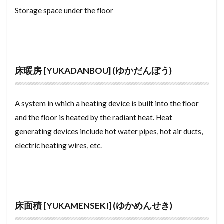
Storage space under the floor
らぶほてる
らくてんもばいる
らいんもばいる
kousei nenkin hoken ryou
kouji
kouhou
よめ
りょかん
よし
よくしつかんそうき
kougyou chiiki
kougyo
koudochiku
よくしつ
ようへき
ようとちいき
koubai
kekkan
keisoudo
ようちほしょう
ようせきりつ
ようしつ
kyouyushisetsu
kadochi
kamachi
床暖房 [YUKADANBOU] (ゆかだんぼう)
ようさん
ようけ
りゅうきゅうたたみ
kakuyasu
kakunin
kaiyaku tetsuke
りーと
ゆにっとばす
ろふと
わしつ
kaiyaku
kaitai
kaifuku
kaichiku
A system in which a heating device is built into the floor
わしだたみ
わしたたみ
わし
わかやま
kagikoukan
jyuyou
kanan
and the floor is heated by the radiant heat. Heat
ろーんとくやく
ろーるぶらいんど
JYUYO JIKO SESTUMEISHO
jyuutaku
generating devices include hot water pipes, hot air ducts,
ろーるすくりーん
ろーるかーてん
jyutaku
jyusetsu
jyukyo chiiki
electric heating wires, etc.
ろっくうーる
るーばー
ろせんか
joutoushiki
joutou shiki
joutou
れんとろーる
れんたいほしょうにん
joukentsuki
jou
kamoi
kanrikumiai
れんじふーど
れいんず
れいわ
keiryou
kashitanpo
keinen
keikoutou
床面積 [YUKAMENSEKI] (ゆかめんせき)
れいぞうこ
れいきん
れいあうと
keikan
keikaku
keibai
kazei
るーふばるこにー
ゆにゅうじゅうたく
kawarabuki
katteguchi
kateisaien
kashi