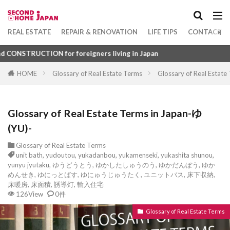
Apartment
坪
1DK
ハウスクリーニング
ノンバンク
ドコモ
デベロッパー
ディベロッパー
スレート葺き
Category
REAL ESTATE
REPAIR & RENOVATION
LIFE TIPS
CONTACT U
ディスクシリンダー錠
テレビ
テラスハウス
CTION for foreigners living in Japan
テナント
ダウンライト
タウンハウス
HOME
Glossary of Real Estate Terms
Glossary of Real Estate
Tag
タイルカーペット
ソフトバンク
セットバック
1DK
びじねすほてる
ふつうちんたい
セカンドハウス
元利均等返済
光ファイバー
Glossary of Real Estate Terms in Japan-ゆ
ふすま
ふくろじ
ふきぬけ
ふうじょしつ
市街化区域
境界
奈良
天袋
大阪
(YU)-
ふぁーにっしゅどあぱーとめんと
大規模修繕
外断熱
変動金利型
売建
ふぁーにっしゅど
ぴーたいる
びーえす
壁芯
壁心
塔屋
媒介
基礎
Glossary of Real Estate Terms
unit bath
,
yudoutou
,
yukadanbou
,
yukamenseki
,
yukashita shunou
,
ひょうご
ふようこうじょ
ひとつぼ
坪庭
坪
地袋
地籍
地目
地番
yunyu jyutaku
,
ゆうどうとう
,
ゆかしたしゅうのう
,
ゆかだんぼう
,
ゆか
めんせき
,
ゆにっとばす
,
ゆにゅうじゅうたく
,
ユニットバス
,
床下収納
,
ひきわたし
ひきど
ひかりふぁいばー
地権者
地方自治体
地役権
委任状
床暖房
,
床面積
,
誘導灯
,
輸入住宅
126View
ひかりてれび
0件
ひあたりりょうこう
ぱーごら
媒介報酬
地上げ屋
家賃保証
市
ぱーきんぐ
ばるこにー
ばするーむ
巾木
工業地域
工作物
屋敷
居抜き
Glossary of Real Estate Terms
ふどうさんぎょうしゃ
ふらっと
就労ビザ
専有部分
容積率
家庭菜園