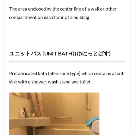
ゆかめんせき
ぼうすいぱん
まちやいっとう
kansai
kasaihoken
kappu
kaokubangou
The area enclosed by the center line of a wall or other
compartment on each floor of a building
みずまわり
みかげいし
まんすりーまんしょん
kantouma
kantoma
kansei
まんしょんぎゃらりー
まんしょん
kansai ranking
kansai people
kansai dialect
まんがきっさ
まんが
まどりず
まどり
kansai ben
kyouyububun
kyutaishin
まちや
みなしどうろ
まち
jitsuin
negiri
nobeyuka menseki
ユニットバス [UNIT BATH] (ゆにっとばす)
ますたーりーす
まじで
まぐち
まくど
nobe menseki
nisetai jyutaku
nikou douro
まえやちん
まえばらいやちん
まいど
nijyu sash
nijyu mado
newly build apartment
Prefabricated bath (all-in-one type) which contains a bath
ぼうはんがらす
ぼうはんかめら
みとめいん
nenmatsu chousei
nenmatcu chousei
nara
sink with a shower, wash stand and toilet.
みなし道路
ゆかだんぼう
norimen
nando
nanbo
もくぞうじくぐみこうほう
ゆかしたしゅうのう
naiyoushoumei yubin
nairankai
nairan
ゆうどうとう
やふーもばいる
やちんほしょう
NAIKEN
nageshi
nagaya
mura
もよりえき
ものおき
もとづけ
もとずけ
muneage
non bank
nouchi
moyorieki
もでるるーむ
もでるはうす
もくぞうじくぐみ
osaka dialect
pendent light
parking
みんか
めーたーぼっくす
めんてなんす
pair glass
P tile
otori koukoku
oton