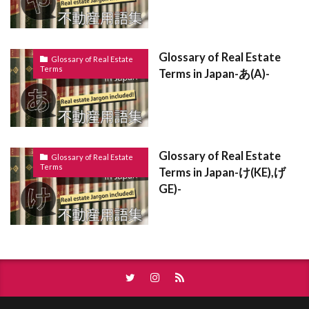
こうりょりょうぞく
こうばい
しが
dentou kouhou
dentou
denshi shomei
しがいかちょうせいくいき
しょうじ
denki onsuiki
denki koujishi
Denki
Glossary of Real Estate
Glossary of Real Estate
しゃこしょうめい
しょうぎょうちいき
demado
dcf
daikibosyuuzen
Terms
Terms in Japan-あ(A)-
しゅくぼう
しゅうのう
しゅうとめ
chumon jyutaku
daihyoushain
しゅうぜんつみたて
しゅうえきぶっけん
CYUKAI TESURYO
cylinder jou
CS
しゃっかんほう
しゃっかほう
しゃっか
counterkichen
coolingoff
Condominium
しゃくちけん
しききん
しゃくち
commission
chushajou
chumonjyutaku
Glossary of Real Estate
Glossary of Real Estate
Terms
Terms in Japan-け(KE),げ
しゃいん
しむふりー
しまつする
ceilingfan
camp
detached house
agaru
GE)-
しほうしょし
しはらいきんがく
しどう
atamakin
apartment
aotauri
amado
しっくい
しせき
しきびき
そこち
all denka
All cities
akiya
akan
そこなし
とくしゅけんちくぶつ
つりとだな
ajinai
4LDK
au
3LDK
35
てつけ
てっきんこんくりーと ぞう
2項道路
2LDK
2K
2DK
24く
ていとうけん
ていたく
ていしゃく
24KU
1R
1LDK
ate
auto lock
ていきたてものちんたいしゃく
business hotel
boukaheki
bunpitsu