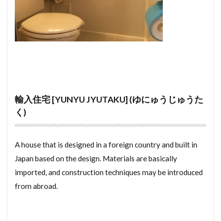
めんごうし
めっちゃ
めぞねっと
むら
otesho
oshiire
Osaka English Map
むねあげ
むなぎ
みんぱく
みんしゅく
osagari
nouzei shoumeisho
openkichen
とくやく
とくていもくてき
わんるーむ
onsuisenjou
one room
okudosan
okan
じゅうきょちいき
すけるとん
すきやずくり
oidaki
obanzai
nyukkyo shinsa
nure en
すかぱー
じょうとうしき
じょうとう
nunokiso
munagi
moving-in
じょう
じゅうようじこう
じゅうたく
kyuyo shotoku koujo
LPガス
maintenance
輸入住宅 [YUNYU JYUTAKU] (ゆにゅうじゅうた
じゅうせつ
じもく
すてんどぐらす
maido
maguchi
maeyachin
く)
じついん
じこぶっけん
じこう
じあげ
maebarai yachin
madorizu
madori
しーりんぐふぁん
しーりんぐ
machiya
machi
LPgas
manga
A house that is designed in a foreign country and built in
しんちくまんしょん
しんちく
しんきくさい
lp gas
love hotel
louver
loft
Japan based on the design. Materials are basically
しょとくこうじょ
すじかい
すまほ
local government
loan tokuyaku
line mobile
imported, and construction techniques may be introduced
from abroad.
しょうわ
せんたくぱん
そくりょうし
LED
leasehold estate
layout
maisonette
ぜんぶじこう
ぜんかんちゅういぎむ
ぜいりし
manga kissa
motozuke
Minpaku
ぜいむしょ
せんゆうぶぶん
せんめんじょ
motoduke
monthly mansion
monooki