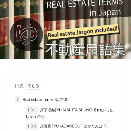
ばいかいけいやく
べた基礎
ほんま
宅地建物取引業
家屋番号
家事動線
ほようしょ
ほすてる
ほしょうにん
客付け
実印
定款
定期建物賃貸借
ほしょうきん
ぺんだんとらいと
ぺっと
定期借家契約
定期借家
定借
宅地造成
ぺあがらす
べっそう
べたきそ
地代
地上げ
入居審査
内容証明郵便
ふらっと35
へんどうきんりがた
へきしん
切妻屋根
分譲賃貸
分筆
出窓
へいせい
ぷろぱんがす
ぷれはぶ
再建築不可
内金
内覧会
内見
内法
ぶんぴつ
ぶんじょうちんたい
ぶんじょう
兵庫
制震構造
共益費
共用施設
ぶろっくべえ
ふらっと３５
共同担保目録
公示価格
公正証書
ばいかいほうしゅう
ばいかい
ぼうかと
公序良俗
公図
公募売買
公募
目次
ないけん
にこうどうろ
なんぼ
なんど
全部事項証明書
別荘
前家賃
在来工法
1
Real estate Terms -ゆ(YU)-
なら
なげし
ながや
ないらんかい
司法書士
土間
固定電話
営業マン
1.0.1
床下収納[YUKASHITA SHUNOU] (ゆかした
ないらん
ないようしょうめい ゆうびん
どま
善管注意義務
和紙畳
和紙
和歌山
しゅうのう)
にじゅうまど
どない
どす
どこも
吹抜け
吊り戸棚
合筆登記
史跡
1.0.2
床暖房 [YUKADANBOU] (ゆかだんぼう)
どうろいちしてい
どうせん
とほ
とび
前払い家賃
収益物件
原状回復義務