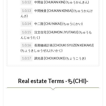
1.0.12
中間金 [CHUKAN KIN] (ちゅうかんきん)
らぶほてる
らくてんもばいる
らいんもばいる
Saikenchiku fuka
ryukyu tatami
ryokan
1.0.13
中間検査 [CHUKAN KENSA] (ちゅうかんけ
よめ
りょかん
よし
よくしつかんそうき
rosenka
roof balcony
roll screen
んさ)
よくしつ
ようへき
ようとちいき
roll curtain
softbank
sokochi
1.0.14
中二階 [CHU NIKAI] (ちゅうにかい)
ようちほしょう
ようせきりつ
ようしつ
washi tatami
tokushukenchikubutsu
1.0.15
注文住宅 [CHUMON JYUTAKU] (ちゅうも
ようさん
ようけ
りゅうきゅうたたみ
toukiryou
toukijikou shoumeisho
toukibo
んじゅうたく)
りーと
ゆにっとばす
ろふと
わしつ
toshigasu
toshigas
toshi gas
torihikishi
1.0.16
長期修繕計画 [CHOUKI SYUZEN KEIKAKU]
(ちょうきしゅうぜんけいかく)
わしだたみ
わしたたみ
わし
わかやま
torihikigyou
tokuyaku
tokonoma
1.0.17
調光器 [CHOUKOUKI] (ちょうこうき)
ろーんとくやく
ろーるぶらいんど
touroku menkyozei
toho
todofuken
ろーるすくりーん
ろーるかーてん
tobi
TMK
tintai
thumbturn
ろっくうーる
るーばー
ろせんか
tetsuke
tesuuryou
TESURYO
Real estate Terms -ち(CHI)-
れんとろーる
れんたいほしょうにん
terrace house
toukisumishou
toushi bukken
れんじふーど
れいんず
れいわ
tenshutsu todoke
unit bath
washi datami
れいぞうこ
れいきん
れいあうと
washi
wareki
wakayama
village
るーふばるこにー
ゆにゅうじゅうたく
uttoko
uritate jyutaku
uritate
urinushi