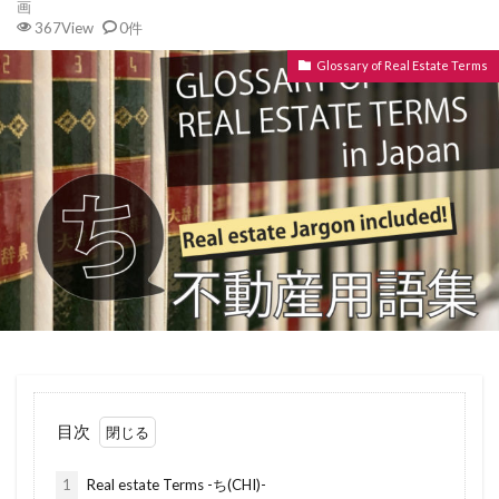
画
367View
0件
ばいかいけいやく
べた基礎
ほんま
weekly mansion
washitsu
Pro(s) and con(s)
ほようしょ
ほすてる
ほしょうにん
shidou
shimatu
shikkui
shikikin
Glossary of Real Estate Terms
ほしょうきん
ぺんだんとらいと
ぺっと
SHIKIBIKI
shihoushoshi
shiharai kingaku
ぺあがらす
べっそう
べたきそ
shigaikakuiki
shigaika
shiga
shido
ふらっと35
へんどうきんりがた
へきしん
shiseki
shi
shakuchiken
shakuchi
へいせい
ぷろぱんがす
ぷれはぶ
shakoshoumei
shakkan hou
shakkahou
ぶんぴつ
ぶんじょうちんたい
ぶんじょう
shakka
setsumeisho
Setback
ぶろっくべえ
ふらっと３５
serviceroom
shinkikusai
shiteitoshi
ばいかいほうしゅう
ばいかい
ぼうかと
senyu
shukubou
sodaigomi
slatebuki
ないけん
にこうどうろ
なんぼ
なんど
skeleton
single house
SIMフリー
なら
なげし
ながや
ないらんかい
SIM lock
SIM
siding
shunou
ないらん
ないようしょうめい ゆうびん
どま
shukubo
SHKIKI KIN
shozaichi
shoyuu
目次
にじゅうまど
どない
どす
どこも
showa
shouwa
shoumeisho
shoukyaku
1
Real estate Terms -ち(CHI)-
どうろいちしてい
どうせん
とほ
とび
shouji
shouhi
shougyou chiiki