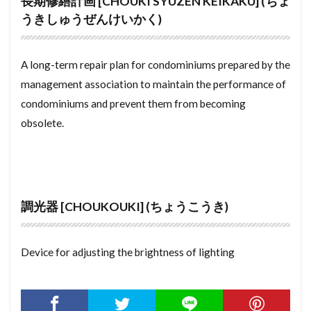
長期修繕計画 [CHOUKI SYUZEN KEIKAKU] (ちょ
うきしゅうぜんけいかく)
頭金
面格子
青田売り
電気温水器
電気工事士
電子署名
雨戸
間取り図
隠れたる瑕疵
障子
陸屋根
防音サッシ
A long-term repair plan for condominiums prepared by the
management association to maintain the performance of
防犯カメラ
防火戸
防火壁
防水パン
condominiums and prevent them from becoming
関東間
間口
転出届
贈与
obsolete.
登記事項証明書
税務署
納税証明書
納戸
粗大ゴミ
築年数
管理組合
競売
立退料
空き家
税理士
移住
縁側
私道
社印
礼金
石膏ボード
石綿
調光器 [CHOUKOUKI] (ちょうこうき)
相続
登録免許税
登記簿
登記済証
登記料
経年劣化
繰越控除
賃貸仲介業社
Device for adjusting the brightness of lighting
解体
貸借対照表
買取再販
買い替え特約
調光器
課税証明書
課税標準
誘導灯
認印
設計
解約手付
角部屋