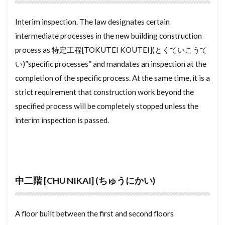
浴室乾燥機
景観法
特約
瑕疵物件
Interim inspection. The law designates certain
瑕疵担保責任
琉球畳
理事会
理事
intermediate processes in the new building construction
現状有姿
現況有姿
珪藻土
犬走り
process as 特定工程[TOKUTEI KOUTEI](とくていこうて
特殊建築物
混合水栓
特優賃
物置
い)”specific processes” and mandates an inspection at the
completion of the specific process. At the same time, it is a
片流れ屋根
災害危険区域
火災保険
strict requirement that construction work beyond the
濡れ縁
漆喰
測量士
温水洗浄便座
specified process will be completely stopped unless the
減価償却
更地
普通賃貸
用途地域
interim inspection is passed.
建ぺい率
建築面積
建築確認
建築条件付き土地
建築基準法
建築不可
建売住宅
建売
建坪
建具
延床面積
引渡し
延べ面積
延べ床
底地
中二階 [CHU NIKAI] (ちゅうにかい)
底付き
底なし
床面積
床暖房
床下収納
床の間
年末調整
引き戸
A floor built between the first and second floors
御影石
時効
政令指定都市
旧耐震基準