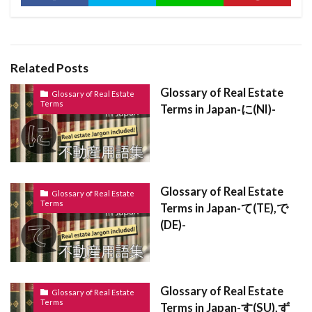
耐火建築物
襖
袋地
行動
蛍光灯
茶室
茅葺屋根
茅葺き屋根
耐震基準
耐用年数
耐火構造
幅木
市街化調整区域
Related Posts
ウィークリーマンション
ルーバー
ワンルーム
Glossary of Real Estate
Glossary of Real Estate
Terms
ローン特約
ロールブランド
ロールカーテン
Terms in Japan-に(NI)-
ロフト
ロックウール
レントロール
レインズ
ルーフバルコニー
リート
一筆
リフォームローン
ラーメン構造
ユニットバス
Glossary of Real Estate
Glossary of Real Estate
モデルルーム
モデルハウス
メーターボックス
Terms
Terms in Japan-て(TE),で
メンテナンス
マンスリーマンション
(DE)-
マンション
マスターリース
一戸建て
一級建築士
ペアガラス
伝統工法
元付け
側溝
借家
借地権
修繕積立金
Glossary of Real Estate
Glossary of Real Estate
Terms
Terms in Japan-す(SU),ず
保養所
保証金
住宅性能表示制度