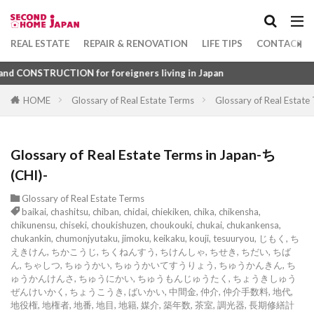
Apartment
坪
1DK
かっぷはんばい
かってぐち
かぜいひょうじゅん
かしぶっけん
Category
REAL ESTATE
REPAIR & RENOVATION
LIFE TIPS
CONTACT U
かしたんぽせきにん
かさいほけん
かくやす
ION for foreigners living in Japan
かぎこうかん
かーぺっと
がっぺいとうき
HOME
Glossary of Real Estate Terms
Glossary of Real Estate
Tag
きょうようしせつ
きゃんぷ
きょうゆうぶぶん
1DK
びじねすほてる
ふつうちんたい
きょうび
きょうどうたんぽ
きょうと
Glossary of Real Estate Terms in Japan-ち
ふすま
ふくろじ
ふきぬけ
ふうじょしつ
きょうかい
きょうえきひ
(CHI)-
ふぁーにっしゅどあぱーとめんと
きゅうよしょとくこうじょ
ふぁーにっしゅど
ぴーたいる
びーえす
きゅうほうじょうのしゃくち
きゅうとうき
Glossary of Real Estate Terms
baikai
,
chashitsu
,
chiban
,
chidai
,
chiekiken
,
chika
,
chikensha
,
ひょうご
ふようこうじょ
ひとつぼ
きゅうたいしん
きゃっしゅふろー
chikunensu
,
chiseki
,
choukishuzen
,
choukouki
,
chukai
,
chukankensa
,
chukankin
,
chumonjyutaku
,
jimoku
,
keikaku
,
kouji
,
tesuuryou
,
じもく
,
ち
ひきわたし
ひきど
ひかりふぁいばー
がらすとっぷ
きゃくづけ
きばる
えきけん
,
ちかこうじ
,
ちくねんすう
,
ちけんしゃ
,
ちせき
,
ちだい
,
ちば
ん
,
ちゃしつ
ひかりてれび
,
ちゅうかい
,
ちゅうかいてすうりょう
ひあたりりょうこう
,
ちゅうかんきん
ぱーごら
,
ち
きたがわしゃせん
きぞんふてきかく
きそん
ゅうかんけんさ
,
ちゅうにかい
,
ちゅうもんじゅうたく
,
ちょうきしゅう
ぱーきんぐ
ばるこにー
ばするーむ
きそこうじょ
きそ
がんりきんとうへんさい
ぜんけいかく
,
ちょうこうき
,
ばいかい
,
中間金
,
仲介
,
仲介手数料
,
地代
,
地役権
,
地権者
,
地番
,
地目
,
地籍
,
媒介
,
築年数
,
茶室
,
調光器
,
長期修繕計
ふどうさんぎょうしゃ
ふらっと
がんきんきんとうへんさい
がらり