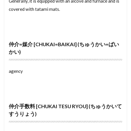
Generally, it is equipped with an alcove and furnace and is
でぃんぐるきー
でぃすくしりんだー
covered with tatami mats.
でぃすかうんと
てんぶくろ
てんのう
てんたいしゃく
ちょう
ちゅうもん
そだいごみ
たいしんきじゅん
たちのきりょう
仲介=媒介 [CHUKAI=BAIKAI] (ちゅうかい=ばい
たたみ
たくちたてものとりひきし
かい)
たくちたてものとりひきぎょう
たくちぞうせい
たく
たうんはうす
たいようねんすう
agency
たいようこうはつでん
たいしょう
たてうりじゅうたく
たいしゃくたいしょうひょう
たいかこうぞう
たいかけんちくぶつ
ぞうよ
ぞうさく
そんがいほしょう
仲介手数料 [CHUKAI TESU RYOU] (ちゅうかいて
そんえきけいさんしょ
そふとばんく
すうりょう)
そとだんねつ
そっこう
たてうり
たてぐ
ちゅうにかい
ちほうじちたい