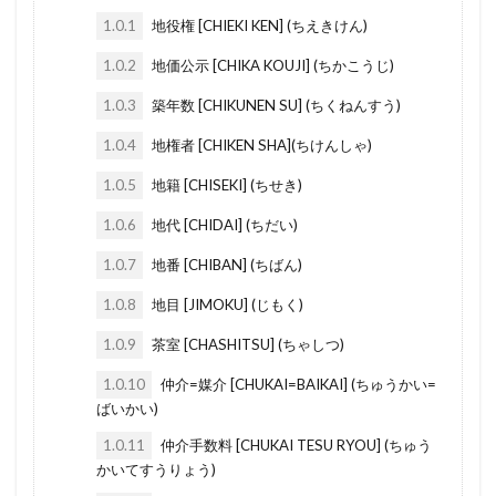
1.0.1
地役権 [CHIEKI KEN] (ちえきけん)
とどうふけん
としがす
とこのま
shotoku koujo
serviced apartment
sentakuki
にじゅうさっし
にせたいじゅうたく
はんげん
sokkou
reform loan
rental apartment
1.0.2
地価公示 [CHIKA KOUJI] (ちかこうじ)
はうすくりーにんぐ
はる
はり
rentai hoshounin
rent roll
rekka
1.0.3
築年数 [CHIKUNEN SU] (ちくねんすう)
はめ殺し窓
はめごろしまど
はばき
reizouko
reiwa
reit
reins
REIKIN
1.0.4
地権者 [CHIKEN SHA](ちけんしゃ)
はたさおち
はざーどまっぷ
はきだしまど
realestate agent
riji kai
realestate
1.0.5
地籍 [CHISEKI] (ちせき)
はうすめーかー
はいぐうしゃこうじょ
real estate agencies
real estate
ranma
1.0.6
地代 [CHIDAI] (ちだい)
にゅうきょしんさ
のんばんく
のりめん
range hood
ramen kouzou
rakuten mobile
1.0.7
地番 [CHIBAN] (ちばん)
のべゆかめんせき
のべめんせき
のうち
Pタイル
purehabu jyutaku
propane gas
1.0.8
地目 [JIMOKU] (じもく)
のうぜい しょうめいしょ
ねんまつちょうせい
riji
rikuyane
sentaku pan
1.0.9
茶室 [CHASHITSU] (ちゃしつ)
ねぎり
ぬれえん
ぬのきそ
second-hand apartment
senninbaikai
ぼうおんさっし
ぼうかへき
senmenjo
senmen
sekougaisha
1.0.10
仲介=媒介 [CHUKAI=BAIKAI] (ちゅうかい=
ばいかい)
とくていもくてきかいしゃ
よーさん
sekkouboard
sekinin
sekimen
1.0.11
仲介手数料 [CHUKAI TESU RYOU] (ちゅう
りふぉーむろーん
りじかい
りじ
seizenzouyo
seishinkouzou
seirei
かいてすうりょう)
りくやね
らーめんこうぞう
らんま
sarachi
roll blind
san
sakaini
sakai