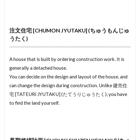
旧法上の借地権
既存不適格建築物
旗竿地
施工会社
断熱材
敷金
敷引
数寄屋造り
改築
手付
擁壁
注文住宅 [CHUMON JYUTAKU] (ちゅうもんじゅ
うたく)
損益計算書
損害賠償
掃き出し窓
指定避難場所
担保責任
押入れ
抵当権
投資物件
手数料
生前贈与
町家
A house that is built by ordering construction work. It is
generally a detached house.
布基礎
違反建築物
長屋
銀行印
You can decide on the design and layout of the house, and
鉄筋コンクリート造
金銭消費貸借契約
can change the design during construction. Unlike 建売住
重要事項説明書
配偶者控除
都市ガス
宅 [TATEURI JYUTAKU] (たてうりじゅうたく), you have
邸宅
違約金
違い
長期修繕計画
to find the land yourself.
道路位置指定
連帯保証人
造作
通し柱
追い焚き
近隣商業地域
農地
輸入住宅
軽量鉄骨
転貸借
長押
間取り
路線価
雨樋
鳶
高度地区
風除室