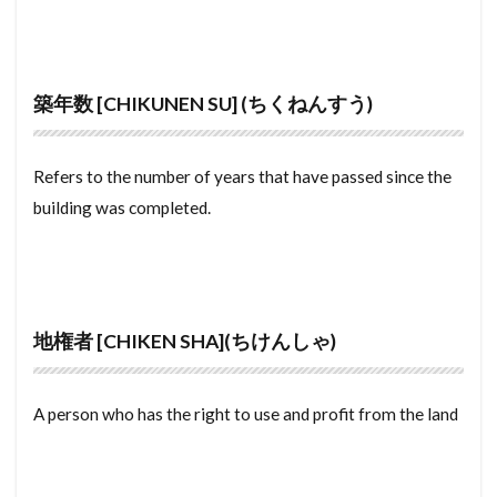
めんごうし
めっちゃ
めぞねっと
むら
teitaku
teishaku
teikitatemono
むねあげ
むなぎ
みんぱく
みんしゅく
teiki shakka
taiyounensuu
teikan
とくやく
とくていもくてき
わんるーむ
tateuri jyutaku
tateuri
tatemono
tategu
築年数 [CHIKUNEN SU] (ちくねんすう)
じゅうきょちいき
すけるとん
すきやずくり
tatami
tanpo
takushi
takuchi tatemono
すかぱー
じょうとうしき
じょうとう
takuchi
鴨居
Refers to the number of years that have passed since the
building was completed.
じょう
じゅうようじこう
じゅうたく
検索
じゅうせつ
じもく
すてんどぐらす
じついん
じこぶっけん
じこう
じあげ
しーりんぐふぁん
しーりんぐ
地権者 [CHIKEN SHA](ちけんしゃ)
しんちくまんしょん
しんちく
しんきくさい
しょとくこうじょ
すじかい
すまほ
A person who has the right to use and profit from the land
しょうわ
せんたくぱん
そくりょうし
ぜんぶじこう
ぜんかんちゅういぎむ
ぜいりし
ぜいむしょ
せんゆうぶぶん
せんめんじょ