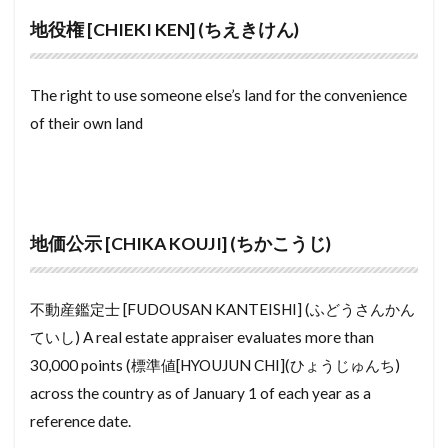
ゆかめんせき
ぼうすいぱん
まちやいっとう
uchinori
toushibashira
uchikin
uchi
地役権 [CHIEKI KEN] (ちえきけん)
みずまわり
みかげいし
まんすりーまんしょん
tsuritodana
tsumitate
tsukigime
まんしょんぎゃらりー
まんしょん
tsuboniwa
tsubo
townhouse
town
The right to use someone else’s land for the convenience
of their own land
まんがきっさ
まんが
まどりず
まどり
touya
tentaishaku
tennou
sokonashi
まちや
みなしどうろ
まち
sunroom
taishinkijun
taishaku
ますたーりーす
まじで
まぐち
まくど
tailecarpet
taikakouzou
taikakenchikubutu
まえやちん
まえばらいやちん
まいど
syuzen
syurou
syueki
super tamade
地価公示 [CHIKA KOUJI] (ちかこうじ)
ぼうはんがらす
ぼうはんかめら
みとめいん
sumishou
taishou
sumaho
sukiyazukuri
みなし道路
ゆかだんぼう
sujikai
suisen
stainedglass
不動産鑑定士 [FUDOUSAN KANTEISHI] (ふどうさんかん
もくぞうじくぐみこうほう
ゆかしたしゅうのう
sotodannetsu
songaihoshou
sonekikeisansho
ていし) A real estate appraiser evaluates more than
ゆうどうとう
やふーもばいる
やちんほしょう
sokuryoushi
sokotsuki
taisho
30,000 points (標準値[HYOUJUN CHI](ひょうじゅんち)
もよりえき
ものおき
もとづけ
もとずけ
taiyoukouhatsuden
tennoh
teikishakka
across the country as of January 1 of each year as a
もでるるーむ
もでるはうす
もくぞうじくぐみ
tenno heika
tenno
tenbukuro
tenant
reference date.
みんか
めーたーぼっくす
めんてなんす
tekkotsu
tekkin conclete
teitouken