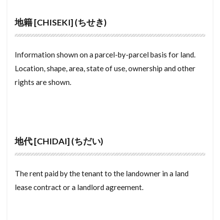
せんめん
せんにんばいかい
せんたくき
地籍 [CHISEKI] (ちせき)
すれーとぶき
せんぞくせんにん
せつめいしょ
せっとばっく
せっこうぼーど
せこうがいしゃ
Information shown on a parcel-by-parcel basis for land.
せきめん
せいれいしていとし
せいぜんぞうよ
Location, shape, area, state of use, ownership and other
せいしんこうぞう
すーぱーたまで
しょざいち
rights are shown.
しょうめいしょ
そこつき
さかい
し
ざいらいこうほう
さーびするーむ
さーびすあぱーとめんと
さんるーむ
さん
さらち
さむたーん
さかいに
地代 [CHIDAI] (ちだい)
さいでぃんぐ
しがいかくいき
さいけんちくふか
ごみやしき
The rent paid by the tenant to the landowner in a land
こんごうすいせん
こようほけんりょう
lease contract or a landlord agreement.
こていでんわ
こていしさんぜい
こだてちんたい
こくぞうようごうはん