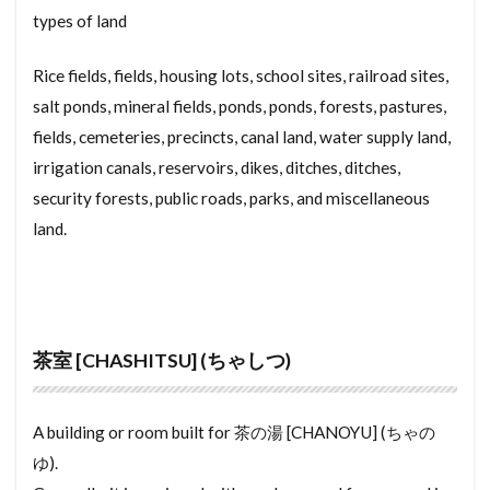
types of land
ていきしゃっかけいやく
ていきしゃっか
ていかん
つぼにわ
てらすはうす
つぼ
Rice fields, fields, housing lots, school sites, railroad sites,
つきぎめ
ちんたいまんしょん
salt ponds, mineral fields, ponds, ponds, forests, pastures,
ちんたいぶっけん
ちんたいちゅうかい
fields, cemeteries, precincts, canal land, water supply land,
irrigation canals, reservoirs, dikes, ditches, ditches,
ちんたいあぱーと
ちんたい
security forests, public roads, parks, and miscellaneous
ちょうぼうりょうこう
ちょうこうき
land.
ちょうきしゅうぜんけいかく
てなんと
てれび
ちゅうもんじゅうたく
でんししょめい
とおしばしら
とうろくめんきょぜい
とうや
とうしぶっけん
とうきりょう
とうきぼ
茶室 [CHASHITSU] (ちゃしつ)
とうきすみしょう
とうきじこうしょうめいしょ
でんとうこうほう
でんきこうじし
A building or room built for 茶の湯 [CHANOYU] (ちゃの
てんしゅつとどけ
でんきおんすいき
でまど
ゆ).
でべろっぱー
でざいなーずじゅうたく