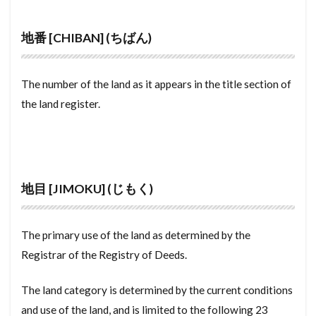
こうりょりょうぞく
こうばい
しが
地番 [CHIBAN] (ちばん)
しがいかちょうせいくいき
しょうじ
しゃこしょうめい
しょうぎょうちいき
The number of the land as it appears in the title section of
しゅくぼう
しゅうのう
しゅうとめ
the land register.
しゅうぜんつみたて
しゅうえきぶっけん
しゃっかんほう
しゃっかほう
しゃっか
しゃくちけん
しききん
しゃくち
しゃいん
しむふりー
しまつする
地目 [JIMOKU] (じもく)
しほうしょし
しはらいきんがく
しどう
しっくい
しせき
しきびき
そこち
The primary use of the land as determined by the
そこなし
とくしゅけんちくぶつ
つりとだな
Registrar of the Registry of Deeds.
てつけ
てっきんこんくりーと ぞう
The land category is determined by the current conditions
ていとうけん
ていたく
ていしゃく
and use of the land, and is limited to the following 23
ていきたてものちんたいしゃく